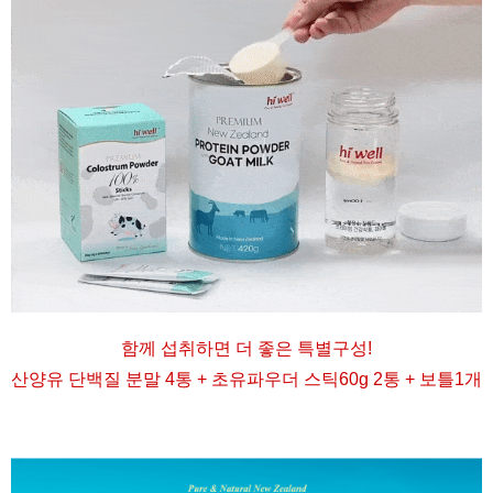
함께 섭취하면 더 좋은 특별구성
!
산양유 단백질 분말 4통 + 초유파우더 스틱60g 2통 + 보틀1개