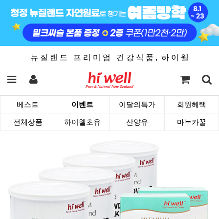
뉴 질 랜 드 프 리 미 엄 건 강 식 품 , 하 이 웰
베스트
이벤트
이달의특가
회원혜택
전체상품
하이웰초유
산양유
마누카꿀