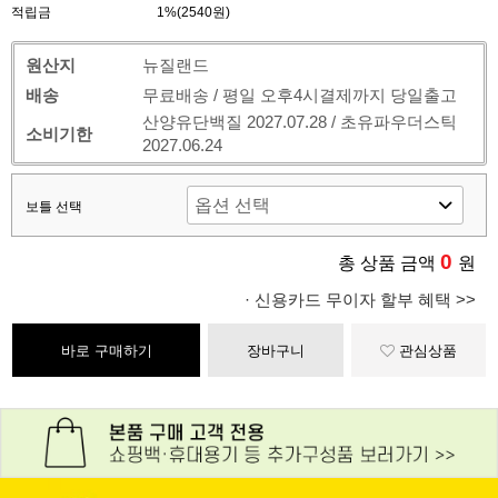
적립금
1%(2540원)
원산지
뉴질랜드
배송
무료배송 / 평일 오후4시결제까지 당일출고
산양유단백질 2027.07.28 / 초유파우더스틱
소비기한
2027.06.24
보틀 선택
0
총 상품 금액
원
· 신용카드 무이자 할부 혜택 >>
바로 구매하기
장바구니
관심상품