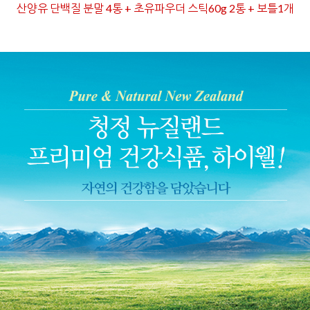
산양유 단백질 분말 4통 + 초유파우더 스틱60g 2통 + 보틀1개