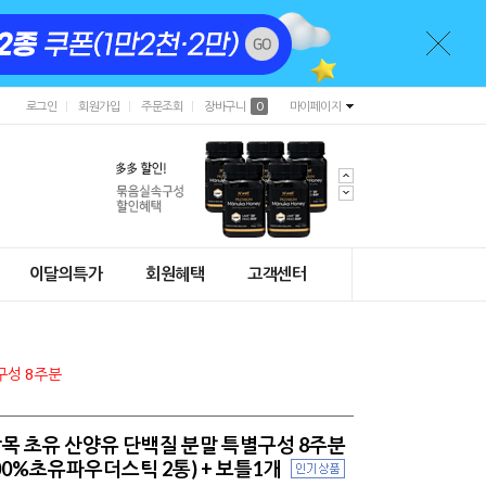
로그인
회원가입
주문조회
장바구니
0
마이페이지
이달의특가
회원혜택
고객센터
구성 8주분
목 초유 산양유 단백질 분말 특별구성 8주분
100%초유파우더스틱 2통) + 보틀1개