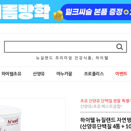
뉴 질 랜 드 프 리 미 엄 건 강 식 품 , 하 이 웰
하이웰초유
산양유
마누카꿀
프로폴리스
이벤트
초유 산양유 단백질 분말 특별
산양유/초유 베스트궁합!
하이웰 뉴질랜드 자연방
(산양유단백질 4통 + 