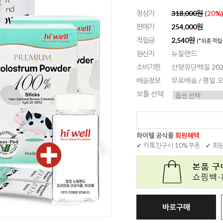
정상가
318,000원
(
20
%
판매가
254,000원
적립금
2,540원
(*최종 적립
원산지
뉴질랜드
소비기한
산양유단백질 2027.
배송정보
무료배송 / 평일
보틀 선택
하이웰 공식몰
회원혜택
✔ 카톡친구시 10%쿠폰
✔ 회
바로구매