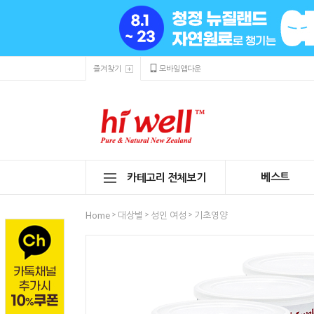
즐겨찾기
모바일앱다운
베스트
카테고리 전체보기
>
>
>
Home
대상별
성인 여성
기초영양