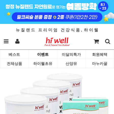
뉴 질 랜 드 프 리 미 엄 건 강 식 품 , 하 이 웰
베스트
이벤트
이달의특가
회원혜택
전체상품
하이웰초유
산양유
마누카꿀