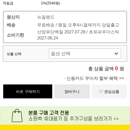
적립금
1%(2540원)
원산지
뉴질랜드
배송
무료배송 / 평일 오후4시결제까지 당일출고
산양유단백질 2027.07.28 / 초유파우더스틱
소비기한
2027.06.24
보틀 선택
0
총 상품 금액
원
· 신용카드 무이자 할부 혜택 >>
바로 구매하기
장바구니
관심상품