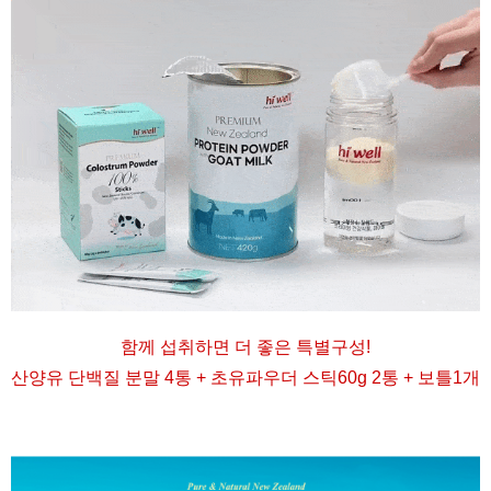
함께 섭취하면 더 좋은 특별구성
!
산양유 단백질 분말 4통 + 초유파우더 스틱60g 2통 + 보틀1개