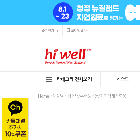
즐겨찾기
모바일앱다운
베스트
카테고리 전체보기
>
>
>
Home
대상별
청소년/수험생
눈/기억력개선도움