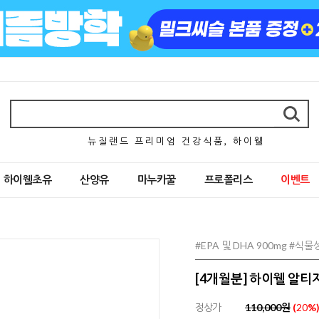
뉴 질 랜 드 프 리 미 엄 건 강 식 품 , 하 이 웰
하이웰초유
산양유
마누카꿀
프로폴리스
이벤트
#EPA 및 DHA 900mg #
[4개월분] 하이웰 알티지
정상가
110,000원
(
20
%