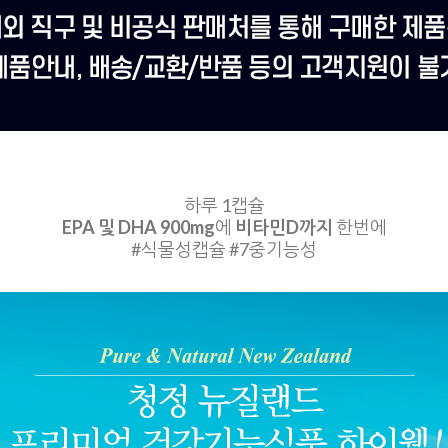
하루 1캡슐
EPA 및 DHA 900mg
에
비타민D까지
한번에
#식물성캡슐 #7중기능성