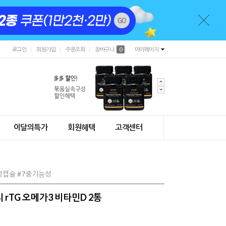
로그인
회원가입
주문조회
장바구니
0
마이페이지
이달의특가
회원혜택
고객센터
식물성캡슐 #7중기능성
 rTG 오메가3 비타민D 2통
)