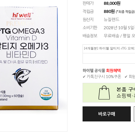
판매가
88,000원
적립금
880원
(*최종 적립금
원산지
뉴질랜드
소비기한
2028년 10월 5
배송정보
무료배송 / 평일
[4개월분] 하이웰 알티지 rTG 오메
하이웰 공식몰
회원혜택
✔ 카톡친구시 10%쿠폰
✔ 회
바로구매