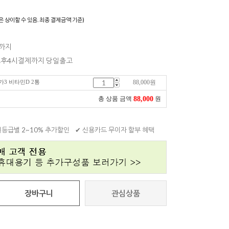
은 상이할 수 있음. 최종 결제금액 기준)
일까지
 오후4시결제까지 당일출고
가3 비타민D 2통
88,000
원
88,000
총 상품 금액
원
원등급별 2~10% 추가할인
✔ 신용카드 무이자 할부 혜택
장바구니
관심상품