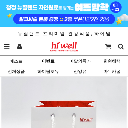
뉴 질 랜 드 프 리 미 엄 건 강 식 품 , 하 이 웰
베스트
이벤트
이달의특가
회원혜택
전체상품
하이웰초유
산양유
마누카꿀