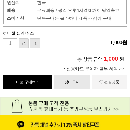
원산지
한국
배송
무료배송 / 평일 오후4시결제까지 당일출고
소비기한
단독구매는 불가하니 제품과 함께 구매
하이웰 쇼핑백(소)
1,000
원
+1
-1
1,000
총 상품 금액
원
· 신용카드 무이자 할부 혜택 >>
바로 구매하기
장바구니
관심상품