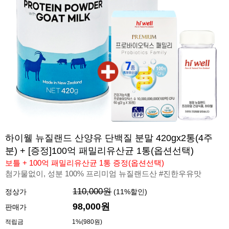
하이웰 뉴질랜드 산양유 단백질 분말 420gx2통(4주
분) + [증정]100억 패밀리유산균 1통(옵션선택)
보틀 + 100억 패밀리유산균 1통 증정(옵션선택)
첨가물없이, 성분 100% 프리미엄 뉴질랜드산 #진한우유맛
110,000원
정상가
(
11
%할인)
98,000원
판매가
적립금
1%(980원)