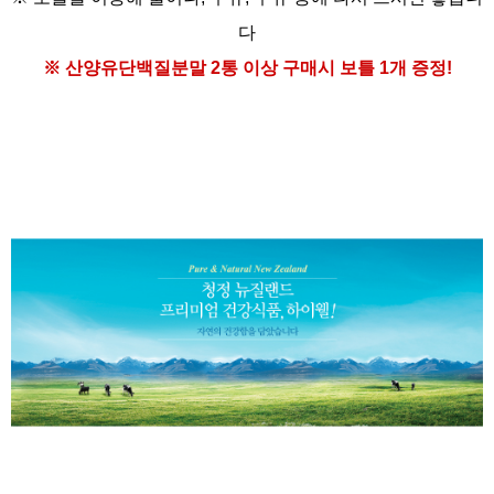
다
※ 산양유단백질분말
2통 이상 구매시
보틀 1개 증정!