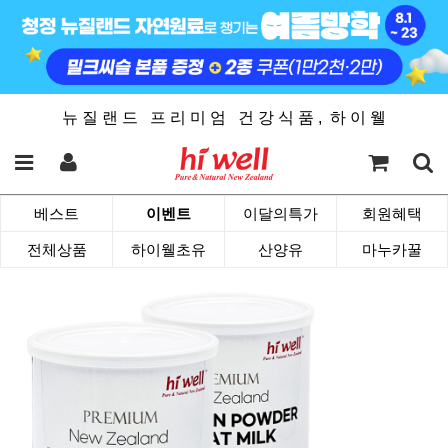
뉴 질 랜 드 프 리 미 엄 건 강 식 품 , 하 이 웰
베스트
이벤트
이달의특가
회원혜택
전체상품
하이웰초유
산양유
마누카꿀