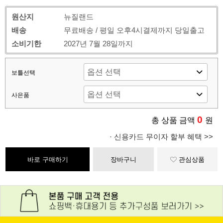
원산지
뉴질랜드
배송
무료배송 / 평일 오후4시결제까지 당일출고
소비기한
2027년 7월 28일까지
보틀선택
사은품
0
총 상품 금액
원
· 신용카드 무이자 할부 혜택 >>
바로 구매하기
장바구니
관심상품