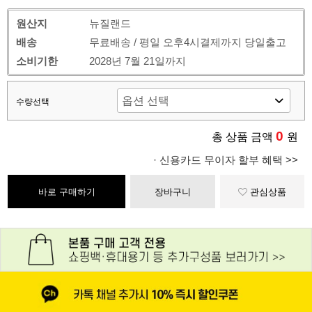
원산지
뉴질랜드
배송
무료배송 / 평일 오후4시결제까지 당일출고
소비기한
2028년 7월 21일까지
수량선택
0
총 상품 금액
원
· 신용카드 무이자 할부 혜택 >>
바로 구매하기
장바구니
관심상품