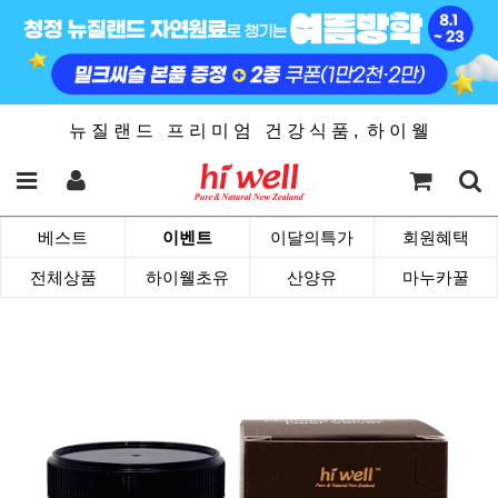
뉴 질 랜 드 프 리 미 엄 건 강 식 품 , 하 이 웰
베스트
이벤트
이달의특가
회원혜택
전체상품
하이웰초유
산양유
마누카꿀