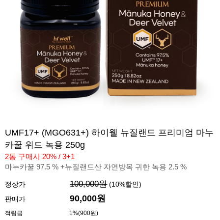
UMF17+ (MGO631+) 하이웰 뉴질랜드 프리미엄 마누
카꿀 위드 녹용 250g
2통 구매시 20% / 3+1
마누카꿀 97.5 % +뉴질랜드산 자연방목 귀한 녹용 2.5 %
100,000원
정상가
(
10
%할인)
90,000원
판매가
적립금
1%(900원)