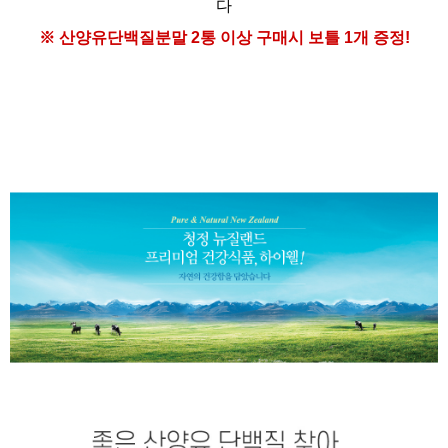
다
※ 산양유단백질분말
2통 이상 구매시
보틀 1개 증정!