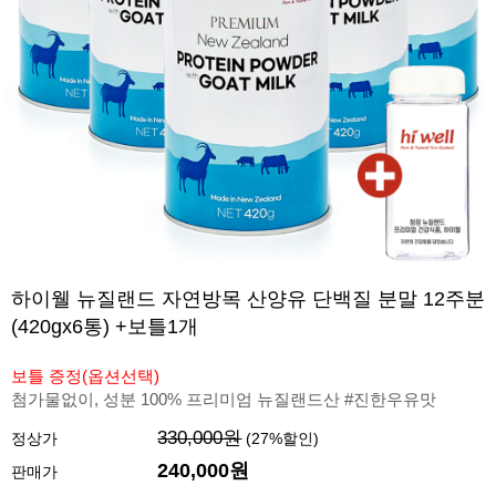
하이웰 뉴질랜드 자연방목 산양유 단백질 분말 12주분
(420gx6통) +보틀1개
보틀 증정(옵션선택)
첨가물없이, 성분 100% 프리미엄 뉴질랜드산 #진한우유맛
330,000원
정상가
(
27
%할인)
240,000원
판매가