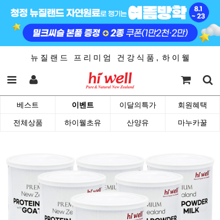
뉴 질 랜 드 프 리 미 엄 건 강 식 품 , 하 이 웰
베스트
이벤트
이달의특가
회원혜택
전체상품
하이웰초유
산양유
마누카꿀