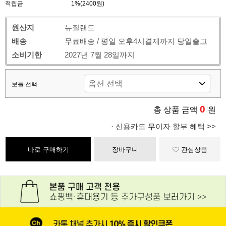
적립금
1%(2400원)
원산지
뉴질랜드
배송
무료배송 / 평일 오후4시결제까지 당일출고
소비기한
2027년 7월 28일까지
보틀 선택
0
총 상품 금액
원
· 신용카드 무이자 할부 혜택 >>
바로 구매하기
장바구니
관심상품