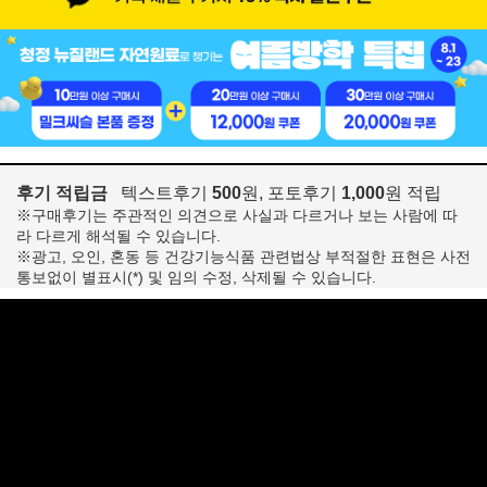
후기 적립금
텍스트후기
500
원, 포토후기
1,000
원 적립
※구매후기는 주관적인 의견으로 사실과 다르거나 보는 사람에 따
라 다르게 해석될 수 있습니다.
※광고, 오인, 혼동 등 건강기능식품 관련법상 부적절한 표현은 사전
통보없이 별표시(*) 및 임의 수정, 삭제될 수 있습니다.