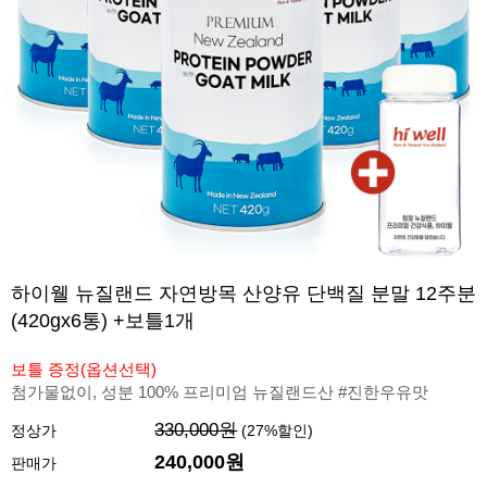
하이웰 뉴질랜드 자연방목 산양유 단백질 분말 12주분
(420gx6통) +보틀1개
보틀 증정(옵션선택)
첨가물없이, 성분 100% 프리미엄 뉴질랜드산 #진한우유맛
330,000원
정상가
(
27
%할인)
240,000원
판매가