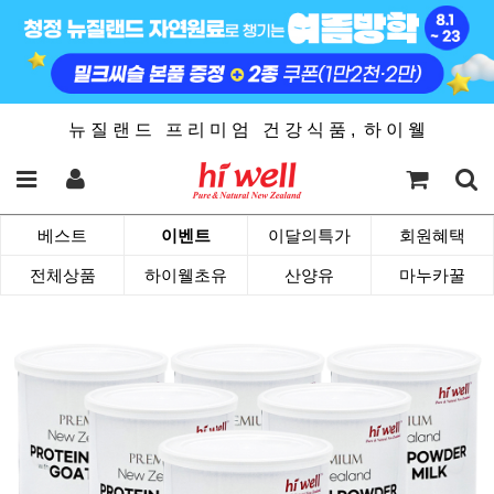
뉴 질 랜 드 프 리 미 엄 건 강 식 품 , 하 이 웰
베스트
이벤트
이달의특가
회원혜택
전체상품
하이웰초유
산양유
마누카꿀