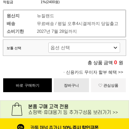
적립금
1%(2400원)
원산지
뉴질랜드
배송
무료배송 / 평일 오후4시결제까지 당일출고
소비기한
2027년 7월 28일까지
보틀 선택
0
총 상품 금액
원
· 신용카드 무이자 할부 혜택 >>
바로 구매하기
장바구니
관심상품