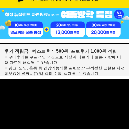
후기 적립금
텍스트후기
500
원, 포토후기
1,000
원 적립
※구매후기는 주관적인 의견으로 사실과 다르거나 보는 사람에 따
라 다르게 해석될 수 있습니다.
※광고, 오인, 혼동 등 건강기능식품 관련법상 부적절한 표현은 사전
통보없이 별표시(*) 및 임의 수정, 삭제될 수 있습니다.