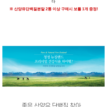
다
※ 산양유단백질분말
2통 이상 구매시
보틀 1개 증정!