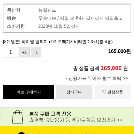
원산지
뉴질랜드
배송
무료배송 / 평일 오후4시결제까지 당일출고
소비기한
2028년 10월 5일까지
[8개월분] 하이웰 알티지 rTG 오메가3 비타민D 3+1(총 4통)
165,000
원
+1
-1
165,000
총 상품 금액
원
· 신용카드 무이자 할부 혜택 >>
바로 구매하기
장바구니
관심상품