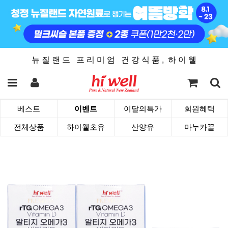
뉴 질 랜 드 프 리 미 엄 건 강 식 품 , 하 이 웰
베스트
이벤트
이달의특가
회원혜택
전체상품
하이웰초유
산양유
마누카꿀