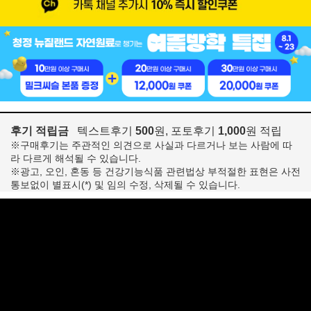
후기 적립금
텍스트후기
500
원, 포토후기
1,000
원 적립
※구매후기는 주관적인 의견으로 사실과 다르거나 보는 사람에 따
라 다르게 해석될 수 있습니다.
※광고, 오인, 혼동 등 건강기능식품 관련법상 부적절한 표현은 사전
통보없이 별표시(*) 및 임의 수정, 삭제될 수 있습니다.