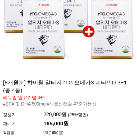
[8개월분] 하이웰 알티지 rTG 오메가3 비타민D 3+1
(총 4통)
리뉴얼 입고기념 3+1
#EPA 및 DHA 900mg #식물성캡슐 #7중기능성
220,000원
정상가
(
25
%할인)
165,000
원
판매가
적립금
1%(1650원)