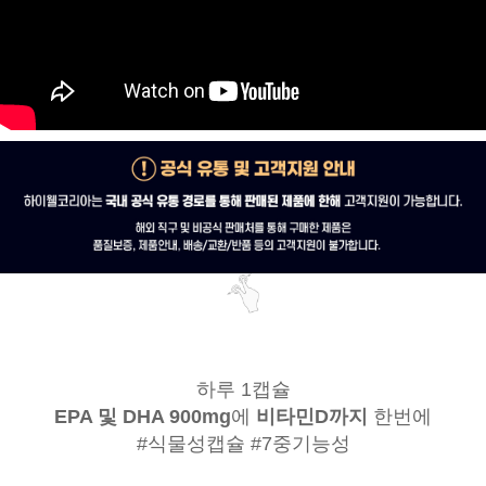
하루 1캡슐
EPA 및 DHA 900mg
에
비타민D까지
한번에
#식물성캡슐 #7중기능성