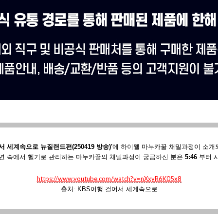
서 세계속으로 뉴질랜드편(250419 방송)'
에
하이웰 마누카꿀 채밀과정이 소개
연 속에서 헬기로 관리하는 마누카꿀의 채밀과정이 궁금하신 분은
5:46
부터 
https://www.youtube.com/watch?v=nXxyR6K05x8
출처: KBS여행 걸어서 세계속으로