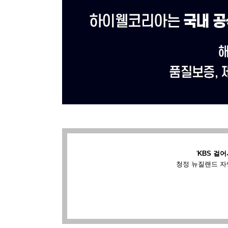
'
KBS 걸어
청정 뉴질랜드 자