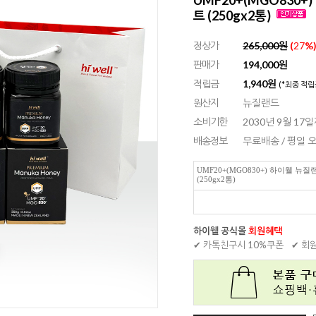
트 (250gx2통)
정상가
265,000원
(
27
%
판매가
194,000
원
적립금
1,940원
(*최종 적립
원산지
뉴질랜드
소비기한
2030년 9월 17
배송정보
무료배송 / 평일
UMF20+(MGO830+) 하이웰 
(250gx2통)
하이웰 공식몰
회원혜택
✔ 카톡친구시 10%쿠폰
✔ 회