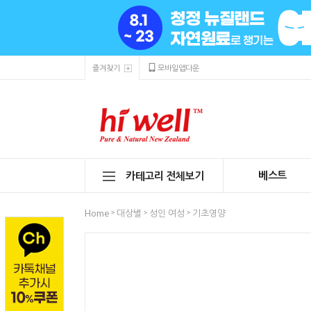
즐겨찾기
모바일앱다운
베스트
카테고리 전체보기
>
>
>
Home
대상별
성인 여성
기초영양