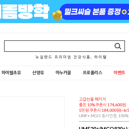
뉴 질 랜 드 프 리 미 엄 건 강 식 품 , 하 이 웰
하이웰초유
산양유
마누카꿀
프로폴리스
이벤트
고급선물 패키지
플친 10%쿠폰시 174,600원
1만원 쿠폰시 184,000원(~6/3
UMF+ MGO 동시인증, 10
UMF20+(MGO830