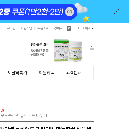
로그인
회원가입
주문조회
장바구니
0
마이페이지
이달의특가
회원혜택
고객센터
0)
0% 모노플로랄 뉴질랜드 마누카꿀
+) 하이웰 뉴질랜드 프리미엄 마누카꿀 선물세