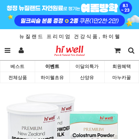
뉴 질 랜 드 프 리 미 엄 건 강 식 품 , 하 이 웰
베스트
이벤트
이달의특가
회원혜택
전체상품
하이웰초유
산양유
마누카꿀