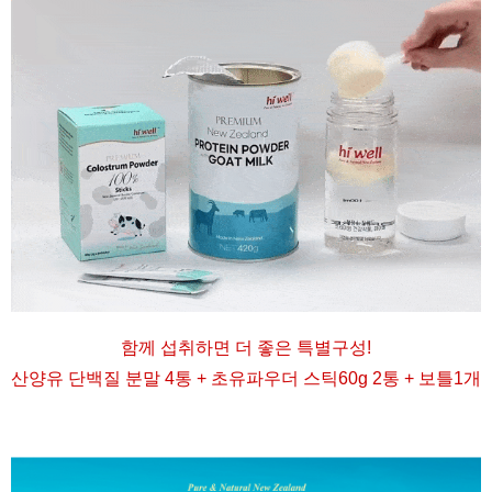
함께 섭취하면 더 좋은 특별구성
!
산양유 단백질 분말 4통 + 초유파우더 스틱60g 2통 + 보틀1개