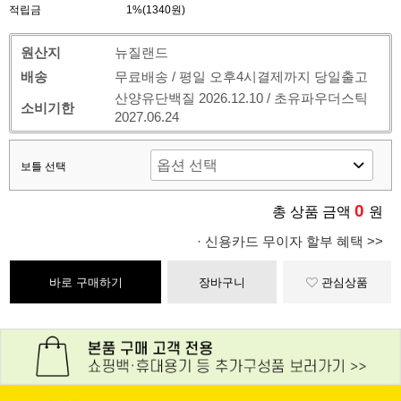
적립금
1%(1340원)
원산지
뉴질랜드
배송
무료배송 / 평일 오후4시결제까지 당일출고
산양유단백질 2026.12.10 / 초유파우더스틱
소비기한
2027.06.24
보틀 선택
0
총 상품 금액
원
· 신용카드 무이자 할부 혜택 >>
바로 구매하기
장바구니
관심상품