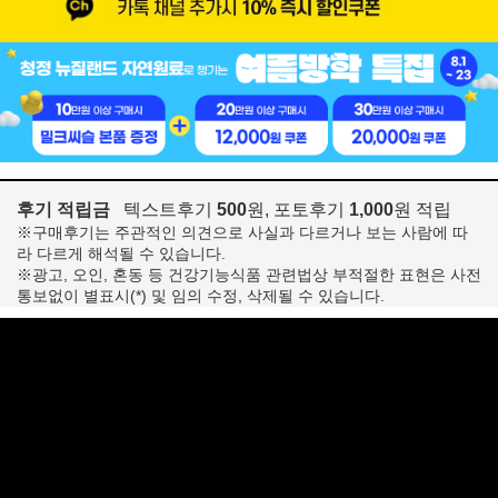
후기 적립금
텍스트후기
500
원, 포토후기
1,000
원 적립
※구매후기는 주관적인 의견으로 사실과 다르거나 보는 사람에 따
라 다르게 해석될 수 있습니다.
※광고, 오인, 혼동 등 건강기능식품 관련법상 부적절한 표현은 사전
통보없이 별표시(*) 및 임의 수정, 삭제될 수 있습니다.