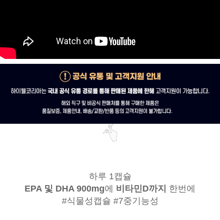
하루 1캡슐
EPA 및 DHA 900mg
에
비타민D까지
한번에
#식물성캡슐 #7중기능성