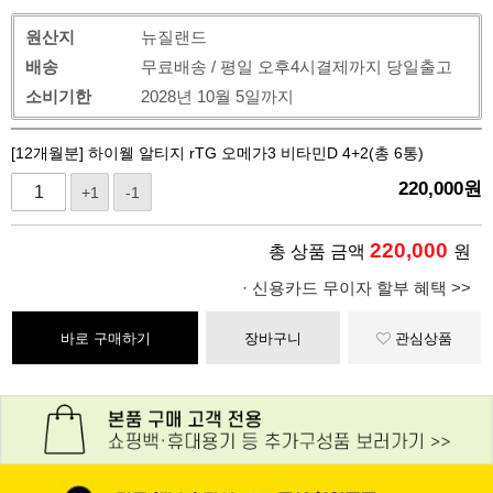
원산지
뉴질랜드
배송
무료배송 / 평일 오후4시결제까지 당일출고
소비기한
2028년 10월 5일까지
[12개월분] 하이웰 알티지 rTG 오메가3 비타민D 4+2(총 6통)
220,000
원
+1
-1
220,000
총 상품 금액
원
· 신용카드 무이자 할부 혜택 >>
바로 구매하기
장바구니
관심상품