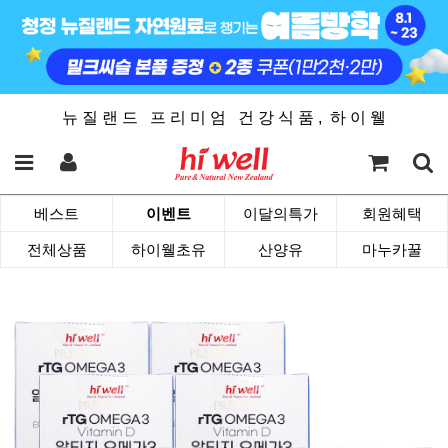
뉴 질 랜 드 프 리 미 엄 건 강 식 품 , 하 이 웰
베스트
이벤트
이달의특가
회원혜택
전체상품
하이웰초유
산양유
마누카꿀