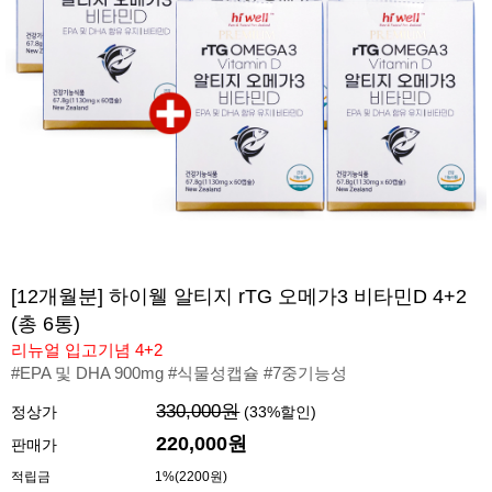
[12개월분] 하이웰 알티지 rTG 오메가3 비타민D 4+2
(총 6통)
리뉴얼 입고기념 4+2
#EPA 및 DHA 900mg #식물성캡슐 #7중기능성
330,000원
정상가
(
33
%할인)
220,000
원
판매가
적립금
1%(2200원)