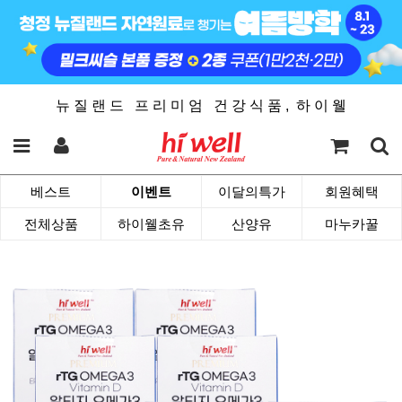
뉴 질 랜 드 프 리 미 엄 건 강 식 품 , 하 이 웰
베스트
이벤트
이달의특가
회원혜택
전체상품
하이웰초유
산양유
마누카꿀