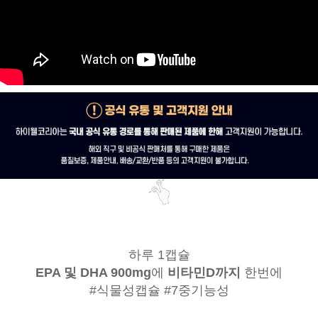
하루 1캡슐
EPA 및 DHA 900mg
에
비타민D까지
한번에
#식물성캡슐 #7중기능성