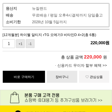
원산지
뉴질랜드
배송
무료배송 / 평일 오후4시결제까지 당일출고
소비기한
2028년 10월 5일까지
[12개월분] 하이웰 알티지 rTG 오메가3 비타민D 4+2(총 6통)
220,000
원
+1
-1
220,000
총 상품 금액
원
· 신용카드 무이자 할부 혜택 >>
바로 구매하기
장바구니
관심상품