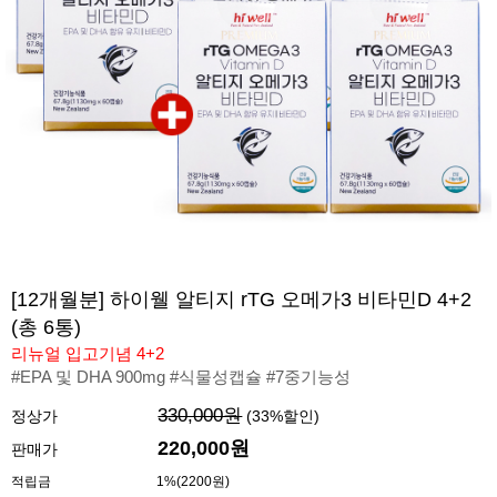
[12개월분] 하이웰 알티지 rTG 오메가3 비타민D 4+2
(총 6통)
리뉴얼 입고기념 4+2
#EPA 및 DHA 900mg #식물성캡슐 #7중기능성
330,000원
정상가
(
33
%할인)
220,000
원
판매가
적립금
1%(2200원)