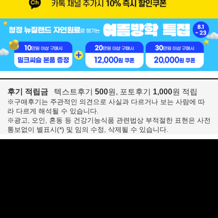
후기 적립금
텍스트후기
500
원, 포토후기
1,000
원 적립
※구매후기는 주관적인 의견으로 사실과 다르거나 보는 사람에 따
라 다르게 해석될 수 있습니다.
※광고, 오인, 혼동 등 건강기능식품 관련법상 부적절한 표현은 사전
통보없이 별표시(*) 및 임의 수정, 삭제될 수 있습니다.