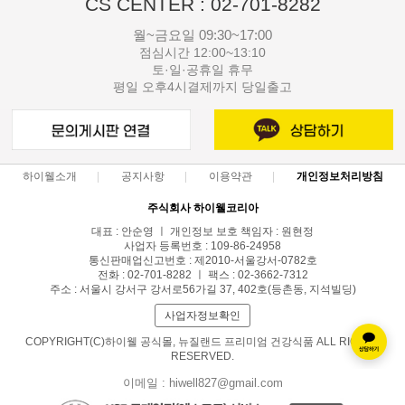
CS CENTER : 02-701-8282
월~금요일 09:30~17:00
점심시간 12:00~13:10
토·일·공휴일 휴무
평일 오후4시결제까지 당일출고
하이웰소개
공지사항
이용약관
개인정보처리방침
주식회사 하이웰코리아
대표 : 안순영 ㅣ 개인정보 보호 책임자 : 원현정
사업자 등록번호 : 109-86-24958
통신판매업신고번호 : 제2010-서울강서-0782호
전화 : 02-701-8282 ㅣ 팩스 : 02-3662-7312
주소 : 서울시 강서구 강서로56가길 37, 402호(등촌동, 지석빌딩)
사업자정보확인
COPYRIGHT(C)하이웰 공식몰, 뉴질랜드 프리미엄 건강식품 ALL RIGHTS
RESERVED.
이메일 : hiwell827@gmail.com