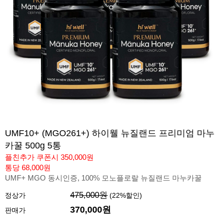
UMF10+ (MGO261+) 하이웰 뉴질랜드 프리미엄 마누
카꿀 500g 5통
플친추가 쿠폰시 350,000원
통당 68,000원
UMF+ MGO 동시인증, 100% 모노플로랄 뉴질랜드 마누카꿀
475,000원
정상가
(
22
%할인)
370,000
원
판매가