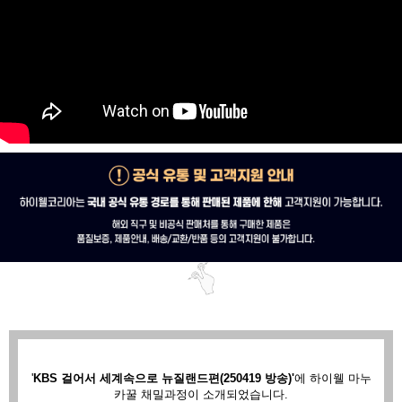
'
KBS 걸어서 세계속으로 뉴질랜드편(250419 방송)'
에
하이웰 마누
카꿀 채밀과정이 소개되었습니다.