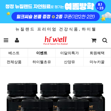
뉴 질 랜 드 프 리 미 엄 건 강 식 품 , 하 이 웰
베스트
이벤트
이달의특가
회원혜택
전체상품
하이웰초유
산양유
마누카꿀