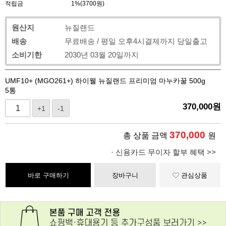
적립금
1%(3700원)
원산지
뉴질랜드
배송
무료배송 / 평일 오후4시결제까지 당일출고
소비기한
2030년 03월 20일까지
UMF10+ (MGO261+) 하이웰 뉴질랜드 프리미엄 마누카꿀 500g
5통
370,000
원
+1
-1
370,000
총 상품 금액
원
· 신용카드 무이자 할부 혜택 >>
바로 구매하기
장바구니
관심상품