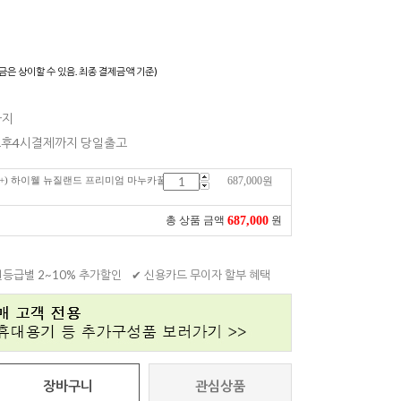
)
금은 상이할 수 있음. 최종 결제금액 기준)
까지
 오후4시결제까지 당일출고
200+) 하이웰 뉴질랜드 프리미엄 마누카꿀
687,000
원
687,000
총 상품 금액
원
원등급별 2~10% 추가할인
✔ 신용카드 무이자 할부 혜택
장바구니
관심상품