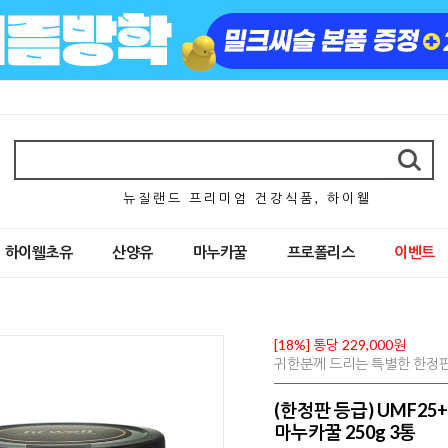
뉴 질 랜 드 프 리 미 엄 건 강 식 품 , 하 이 웰
하이웰초유
산양유
마누카꿀
프로폴리스
이벤트
[18%] 통당 229,000원
귀한분께 드리는 특별한 한정판등급
(한정판 등급) UMF25
마누카꿀 250g 3통