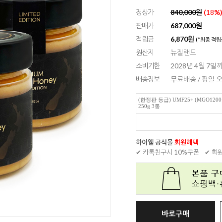
정상가
840,000원
(
18
%
판매가
687,000
원
적립금
6,870원
(*최종 적립
원산지
뉴질랜드
소비기한
2028년 4월 7일
배송정보
무료배송 / 평일
(한정판 등급) UMF25+ (MGO1
250g 3통
하이웰 공식몰
회원혜택
✔ 카톡친구시 10%쿠폰
✔ 회
바로구매