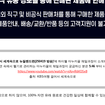
서 세계속으로 뉴질랜드편(250419 방송)'
에
하이웰 마누카꿀 채밀과정이 소개
연 속에서 헬기로 관리하는 마누카꿀의 채밀과정이 궁금하신 분은
5:46
부터 
https://www.youtube.com/watch?v=nXxyR6K05x8
출처: KBS여행 걸어서 세계속으로
적으로 하지 않으며,
100% 자연 유래 원료로 건강한 일상에 함께할 수 있