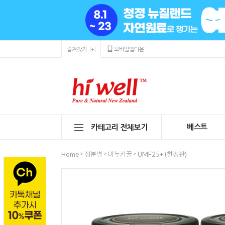
즐겨찾기
모바일앱다운
베스트
카테고리 전체보기
>
>
>
Home
성분별
마누카꿀
UMF25+ (한정판)