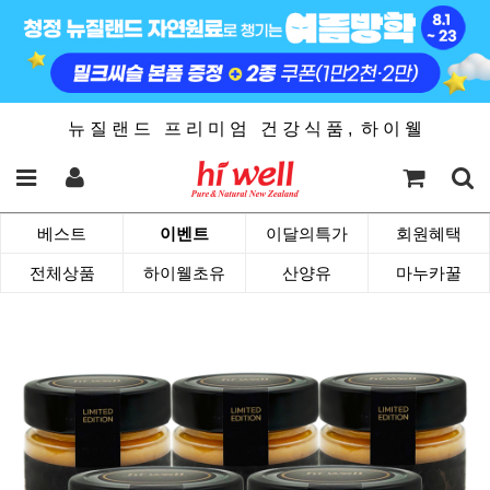
뉴 질 랜 드 프 리 미 엄 건 강 식 품 , 하 이 웰
베스트
이벤트
이달의특가
회원혜택
전체상품
하이웰초유
산양유
마누카꿀