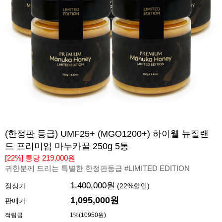
(한정판 등급) UMF25+ (MGO1200+) 하이웰 뉴질랜
드 프리미엄 마누카꿀 250g 5통
[22%] 통당 219,000원
귀한분께 드리는 특별한 한정판등급 #LIMITED EDITION
1,400,000원
정상가
(
22
%할인)
1,095,000
원
판매가
적립금
1%(10950원)