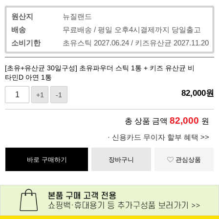
원산지
뉴질랜드
배송
무료배송 / 평일 오후4시결제까지 당일출고
소비기한
초유스틱 2027.06.24 / 키즈유산균 2027.11.20
[초유+유산균 30일구성] 초유파우더 스틱 1통 + 키즈 유산균 비
타민D 아연 1통
82,000
원
+1
-1
82,000
총 상품 금액
원
· 신용카드 무이자 할부 혜택 >>
바로 구매하기
장바구니
관심상품