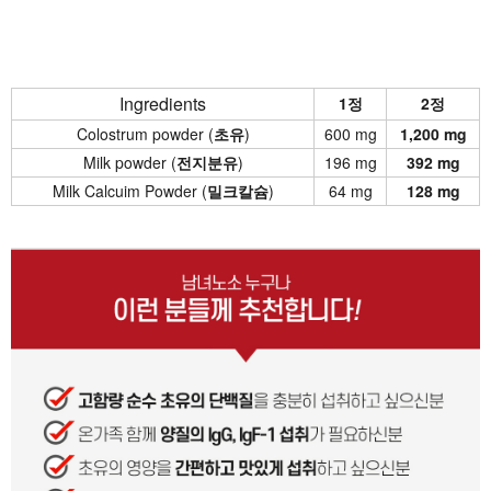
Ingredients
1정
2정
Colostrum powder (
초유
)
600 mg
1,200 mg
Milk powder (
전지분유
)
196 mg
392 mg
Milk Calcuim Powder (
밀크칼슘
)
64 mg
128 mg