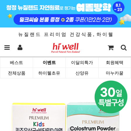
뉴 질 랜 드 프 리 미 엄 건 강 식 품 , 하 이 웰
베스트
이벤트
이달의특가
회원혜택
전체상품
하이웰초유
산양유
마누카꿀