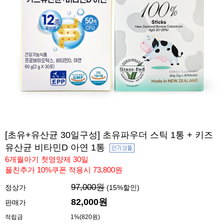
[초유+유산균 30일구성] 초유파우더 스틱 1통 + 키즈
유산균 비타민D 아연 1통
6개월아기 첫영양제 30일
플친추가 10%쿠폰 적용시 73,800원
97,000원
정상가
(
15
%할인)
82,000
원
판매가
적립금
1%(820원)