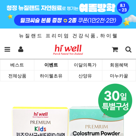
뉴 질 랜 드 프 리 미 엄 건 강 식 품 , 하 이 웰
베스트
이벤트
이달의특가
회원혜택
전체상품
하이웰초유
산양유
마누카꿀