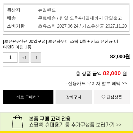
원산지
뉴질랜드
배송
무료배송 / 평일 오후4시결제까지 당일출고
소비기한
초유스틱 2027.06.24 / 키즈유산균 2027.11.20
[초유+유산균 30일구성] 초유파우더 스틱 1통 + 키즈 유산균 비
타민D 아연 1통
82,000
원
+1
-1
82,000
총 상품 금액
원
· 신용카드 무이자 할부 혜택 >>
바로 구매하기
장바구니
관심상품