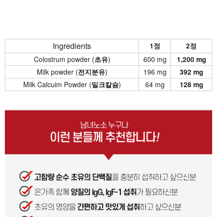
Ingredients
1정
2정
Colostrum powder (
초유
)
600 mg
1,200 mg
Milk powder (
전지분유
)
196 mg
392 mg
Milk Calcuim Powder (
밀크칼슘
)
64 mg
128 mg