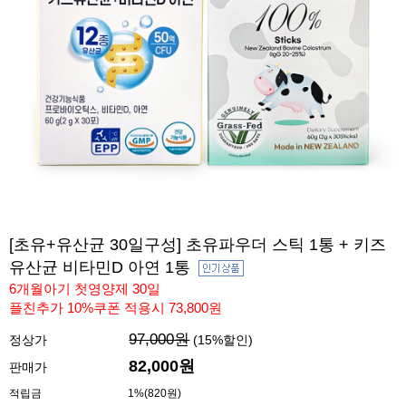
[초유+유산균 30일구성] 초유파우더 스틱 1통 + 키즈
유산균 비타민D 아연 1통
6개월아기 첫영양제 30일
플친추가 10%쿠폰 적용시 73,800원
97,000원
정상가
(
15
%할인)
82,000
원
판매가
적립금
1%(820원)