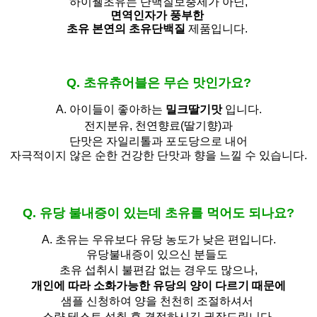
하이웰초유는 단백질보충제가 아닌,
면역인자가 풍부한
초유 본연의 초유단백질
제품입니다.
Q. 초유츄어블은 무슨 맛인가요?
A. 아이들이 좋아하는
밀크딸기맛
입니다.
전지분유,
천연향료(딸기향)과
단맛은 자일리톨과 포도당으로 내어
자극적이지 않은 순한 건강한 단맛과 향을 느낄 수 있습니다.
Q. 유당 불내증이 있는데 초유를 먹어도 되나요?
A.
초유는 우유보다 유당 농도가 낮은 편입니다.
유당불내증이 있으신 분들도 
초유 섭취시 불편감 없는 경우도 많으나,
개인에 따라 소화가능한 유당의 양이 다르기 때문에
샘플 신청하여 양을 천천히 조절하셔서
소량 테스트 섭취 후 결정하시길 권장드립니다.