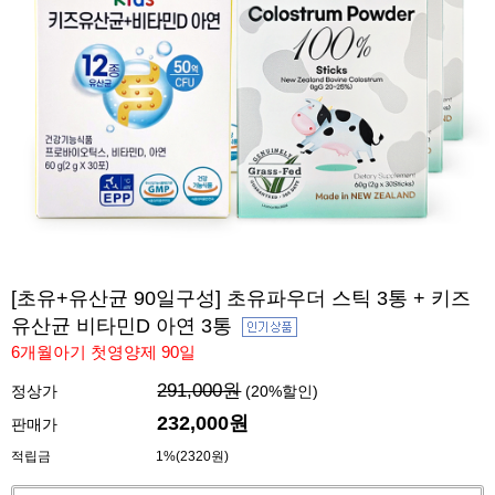
[초유+유산균 90일구성] 초유파우더 스틱 3통 + 키즈
유산균 비타민D 아연 3통
6개월아기 첫영양제 90일
291,000원
정상가
(
20
%할인)
232,000
원
판매가
적립금
1%(2320원)