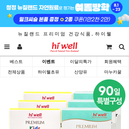
뉴 질 랜 드 프 리 미 엄 건 강 식 품 , 하 이 웰
베스트
이벤트
이달의특가
회원혜택
전체상품
하이웰초유
산양유
마누카꿀