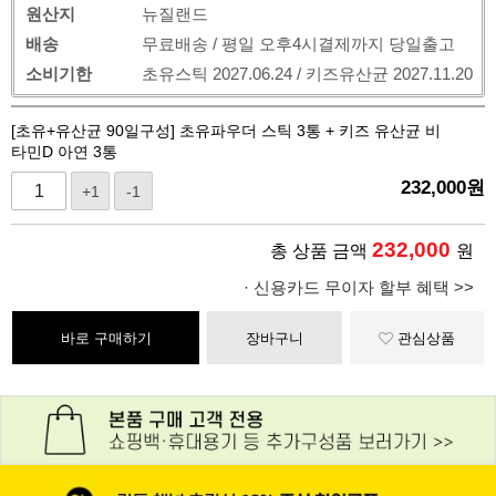
원산지
뉴질랜드
배송
무료배송 / 평일 오후4시결제까지 당일출고
소비기한
초유스틱 2027.06.24 / 키즈유산균 2027.11.20
[초유+유산균 90일구성] 초유파우더 스틱 3통 + 키즈 유산균 비
타민D 아연 3통
232,000
원
+1
-1
232,000
총 상품 금액
원
· 신용카드 무이자 할부 혜택 >>
바로 구매하기
장바구니
관심상품