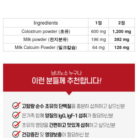
Ingredients
1정
2정
Colostrum powder (
초유
)
600 mg
1,200 mg
Milk powder (
전지분유
)
196 mg
392 mg
Milk Calcuim Powder (
밀크칼슘
)
64 mg
128 mg