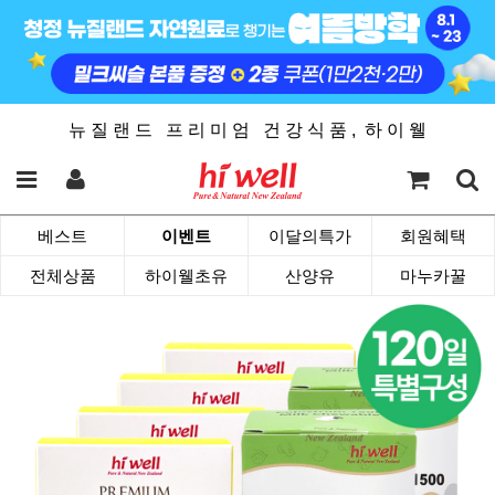
뉴 질 랜 드 프 리 미 엄 건 강 식 품 , 하 이 웰
베스트
이벤트
이달의특가
회원혜택
전체상품
하이웰초유
산양유
마누카꿀