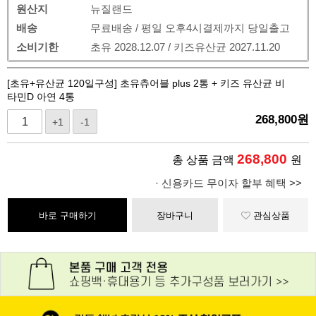
원산지
뉴질랜드
배송
무료배송 / 평일 오후4시결제까지 당일출고
소비기한
초유 2028.12.07 / 키즈유산균 2027.11.20
[초유+유산균 120일구성] 초유츄어블 plus 2통 + 키즈 유산균 비
타민D 아연 4통
268,800
원
+1
-1
268,800
총 상품 금액
원
· 신용카드 무이자 할부 혜택 >>
바로 구매하기
장바구니
관심상품