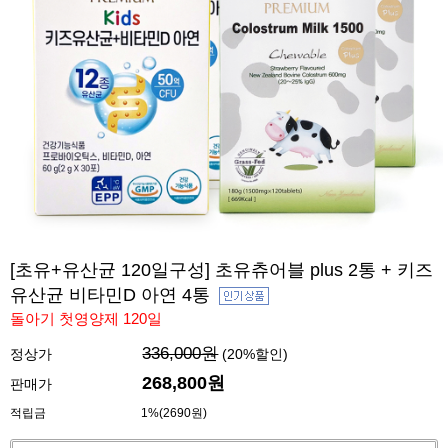
[초유+유산균 120일구성] 초유츄어블 plus 2통 + 키즈
유산균 비타민D 아연 4통
돌아기 첫영양제 120일
336,000원
정상가
(
20
%할인)
268,800
원
판매가
적립금
1%(2690원)