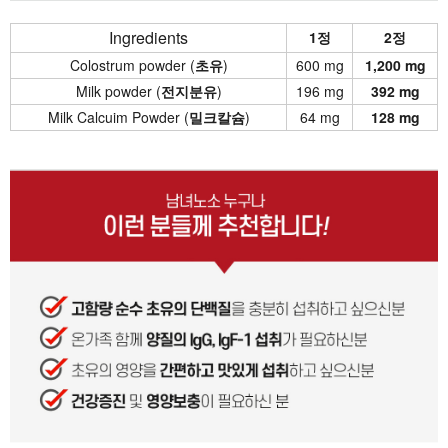
Ingredients
1정
2정
Colostrum powder (
초유
)
600 mg
1,200 mg
Milk powder (
전지분유
)
196 mg
392 mg
Milk Calcuim Powder (
밀크칼슘
)
64 mg
128 mg