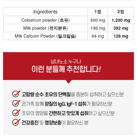
Ingredients
1정
2정
Colostrum powder (
초유
)
600 mg
1,200 mg
Milk powder (
전지분유
)
196 mg
392 mg
Milk Calcuim Powder (
밀크칼슘
)
64 mg
128 mg