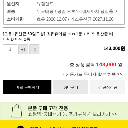
원산지
뉴질랜드
배송
무료배송 / 평일 오후4시결제까지 당일출고
소비기한
초유 2028.12.07 / 키즈유산균 2027.11.20
[초유+유산균 60일구성] 초유츄어블 plus 1통 + 키즈 유산균 비
타민D 아연 2통
143,000
원
+1
-1
143,000
총 상품 금액
원
· 신용카드 무이자 할부 혜택 >>
바로 구매하기
장바구니
관심상품