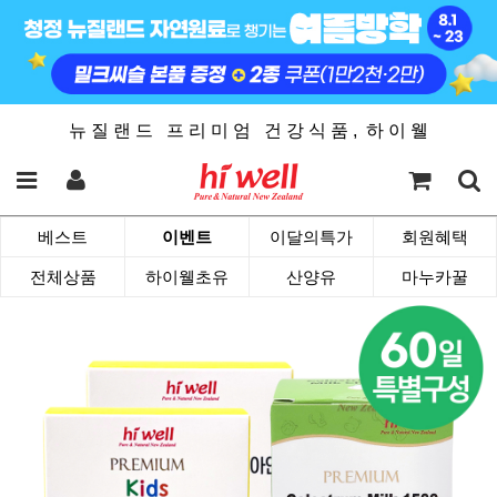
뉴 질 랜 드 프 리 미 엄 건 강 식 품 , 하 이 웰
베스트
이벤트
이달의특가
회원혜택
전체상품
하이웰초유
산양유
마누카꿀