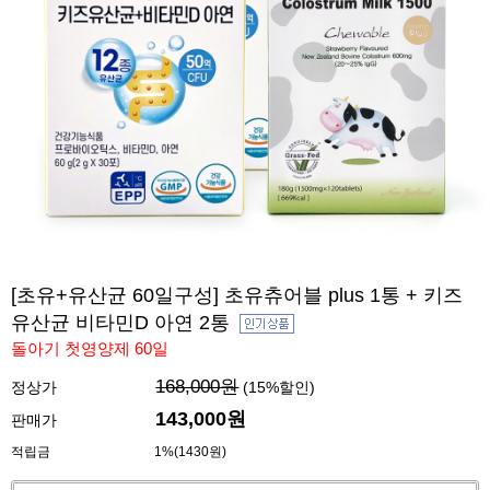
[초유+유산균 60일구성] 초유츄어블 plus 1통 + 키즈
유산균 비타민D 아연 2통
돌아기 첫영양제 60일
168,000원
정상가
(
15
%할인)
143,000
원
판매가
적립금
1%(1430원)