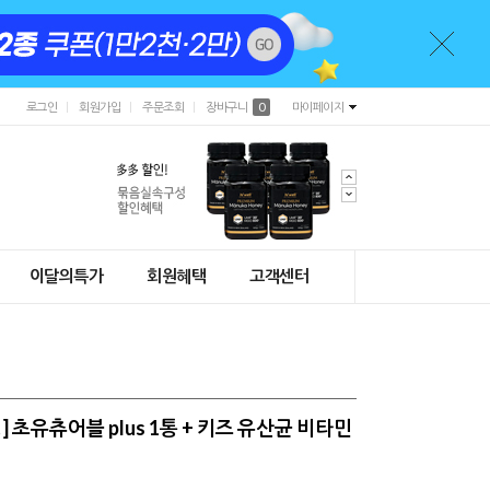
로그인
회원가입
주문조회
장바구니
0
마이페이지
이달의특가
회원혜택
고객센터
 초유츄어블 plus 1통 + 키즈 유산균 비타민