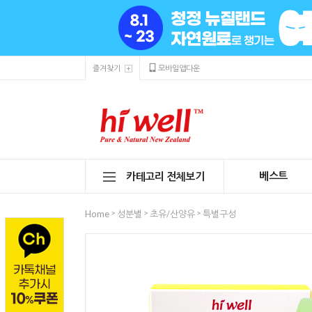
즐겨찾기
모바일앱다운
베스트
카테고리 전체보기
>
>
>
Home
성분별
초유/산양유
특별구성