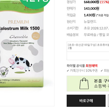
정상가
168,000원
(
15
%
판매가
143,000
원
적립금
1,430원
(*최종 적립
원산지
뉴질랜드
소비기한
초유 2028.12.07
배송정보
무료배송 / 평일
[초유+유산균 60일구성] 초유츄어블 
2통
하이웰 공식몰
회원혜택
✔ 카톡친구시 10%쿠폰
✔ 회
바로구매