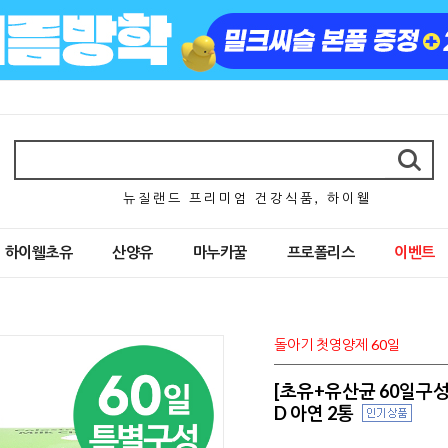
뉴 질 랜 드 프 리 미 엄 건 강 식 품 , 하 이 웰
하이웰초유
산양유
마누카꿀
프로폴리스
이벤트
돌아기 첫영양제 60일
[초유+유산균 60일구성]
D 아연 2통