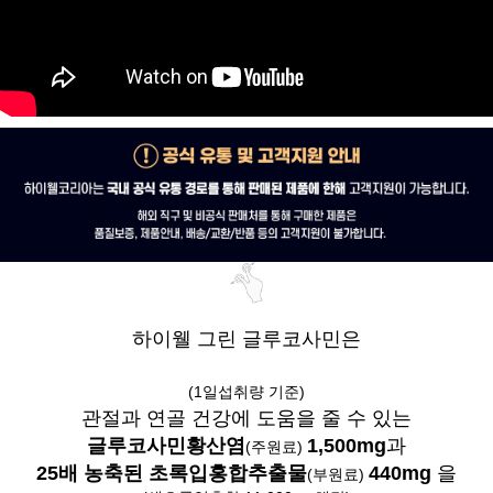
하이웰 그린 글루코사민은
(1일섭취량 기준)
관절과 연골 건강에 도움을 줄 수 있는
글루코사민황산염
1,500mg
과
(주원료)
25배 농축된 초록입홍합추출물
440mg
을
(부원료)