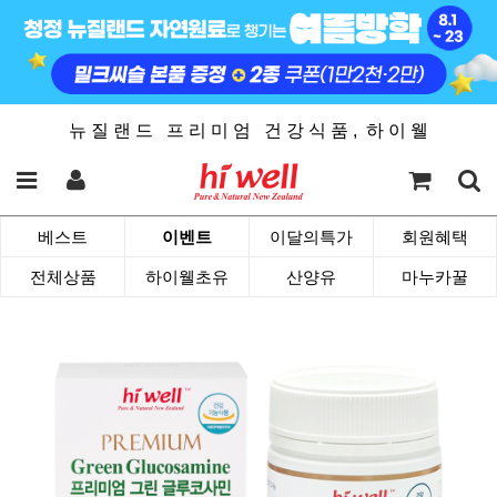
뉴 질 랜 드 프 리 미 엄 건 강 식 품 , 하 이 웰
베스트
이벤트
이달의특가
회원혜택
전체상품
하이웰초유
산양유
마누카꿀