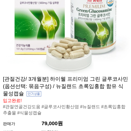
[관절건강/ 3개월분] 하이웰 프리미엄 그린 글루코사민
(옵션선택: 묶음구성) / 뉴질랜드 초록입홍합 함유 식
물성캡슐
입고완료!
#관절연골건강도움 #글루코사민황산염 #뉴질랜드 #초록입홍합
추출물 #식물성캡슐
79,000원
판매가