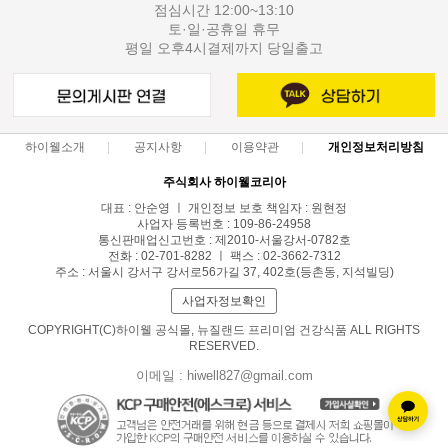
점심시간 12:00~13:10
토·일·공휴일 휴무
평일 오후4시결제까지 당일출고
하이웰소개
공지사항
이용약관
개인정보처리방침
주식회사 하이웰코리아
대표 : 안순영 ㅣ 개인정보 보호 책임자 : 원현정
사업자 등록번호 : 109-86-24958
통신판매업신고번호 : 제2010-서울강서-0782호
전화 : 02-701-8282 ㅣ 팩스 : 02-3662-7312
주소 : 서울시 강서구 강서로56가길 37, 402호(등촌동, 지석빌딩)
사업자정보확인
COPYRIGHT(C)하이웰 공식몰, 뉴질랜드 프리미엄 건강식품 ALL RIGHTS
RESERVED.
이메일 : hiwell827@gmail.com