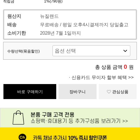
적립금
1%(790원)
원산지
뉴질랜드
배송
무료배송 / 평일 오후4시결제까지 당일출고
소비기한
2028년 7월 1일까지
수량선택(묶음할인)
0
총 상품 금액
원
· 신용카드 무이자 할부 혜택 >>
바로 구매하기
장바구니
관심상품