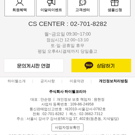
회원혜택
이달의이벤트
고객센터
샘플신청
CS CENTER : 02-701-8282
월~금요일 09:30~17:00
점심시간 12:00~13:10
토·일·공휴일 휴무
평일 오후4시결제까지 당일출고
하이웰소개
공지사항
이용약관
개인정보처리방침
주식회사 하이웰코리아
대표 : 안순영 ㅣ 개인정보 보호 책임자 : 원현정
사업자 등록번호 : 109-86-24958
통신판매업신고번호 : 제2010-서울강서-0782호
전화 : 02-701-8282 ㅣ 팩스 : 02-3662-7312
주소 : 서울시 강서구 강서로56가길 37, 402호(등촌동, 지석빌딩)
사업자정보확인