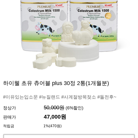
하이웰 초유 츄어블 plus 30정 2통(1개월분)
#이유있는입소문 #뉴질랜드 #사계절방목젖소 #돌전후~
50,000원
정상가
(
6
%할인)
47,000원
판매가
적립금
1%(470원)