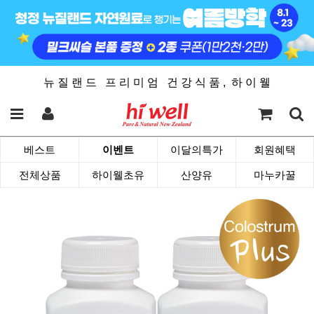
뉴 질 랜 드 프 리 미 엄 건 강 식 품 , 하 이 웰
베스트
이벤트
이달의특가
회원혜택
전체상품
하이웰초유
산양유
마누카꿀