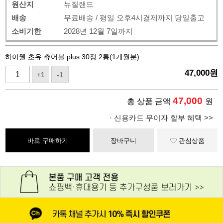
원산지
뉴질랜드
배송
무료배송 / 평일 오후4시결제까지 당일출고
소비기한
2028년 12월 7일까지
하이웰 초유 츄어블 plus 30정 2통(1개월분)
47,000
원
+1
-1
47,000
총 상품 금액
원
· 신용카드 무이자 할부 혜택 >>
바로 구매하기
장바구니
관심상품