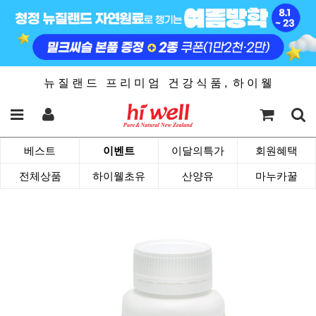
뉴 질 랜 드 프 리 미 엄 건 강 식 품 , 하 이 웰
베스트
이벤트
이달의특가
회원혜택
전체상품
하이웰초유
산양유
마누카꿀