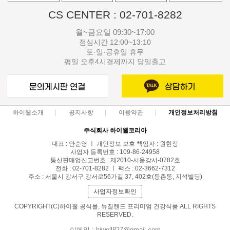
CS CENTER : 02-701-8282
월~금요일 09:30~17:00
점심시간 12:00~13:10
토·일·공휴일 휴무
평일 오후4시결제까지 당일출고
하이웰소개
공지사항
이용약관
개인정보처리방침
주식회사 하이웰코리아
대표 : 안순영 ㅣ 개인정보 보호 책임자 : 원현정
사업자 등록번호 : 109-86-24958
통신판매업신고번호 : 제2010-서울강서-0782호
전화 : 02-701-8282 ㅣ 팩스 : 02-3662-7312
주소 : 서울시 강서구 강서로56가길 37, 402호(등촌동, 지석빌딩)
사업자정보확인
COPYRIGHT(C)하이웰 공식몰, 뉴질랜드 프리미엄 건강식품 ALL RIGHTS
RESERVED.
이메일 : hiwell827@gmail.com