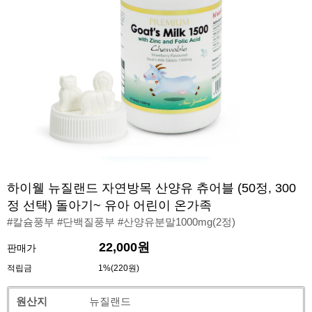
하이웰 뉴질랜드 자연방목 산양유 츄어블 (50정, 300
정 선택) 돌아기~ 유아 어린이 온가족
#칼슘풍부 #단백질풍부 #산양유분말1000mg(2정)
22,000원
판매가
적립금
1%(220원)
원산지
뉴질랜드