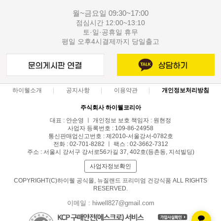
월~금요일 09:30~17:00
점심시간 12:00~13:10
토·일·공휴일 휴무
평일 오후4시결제까지 당일출고
하이웰소개
공지사항
이용약관
개인정보처리방침
주식회사 하이웰코리아
대표 : 안순영 ㅣ 개인정보 보호 책임자 : 원현정
사업자 등록번호 : 109-86-24958
통신판매업신고번호 : 제2010-서울강서-0782호
전화 : 02-701-8282 ㅣ 팩스 : 02-3662-7312
주소 : 서울시 강서구 강서로56가길 37, 402호(등촌동, 지석빌딩)
사업자정보확인
COPYRIGHT(C)하이웰 공식몰, 뉴질랜드 프리미엄 건강식품 ALL RIGHTS
RESERVED.
이메일 : hiwell827@gmail.com