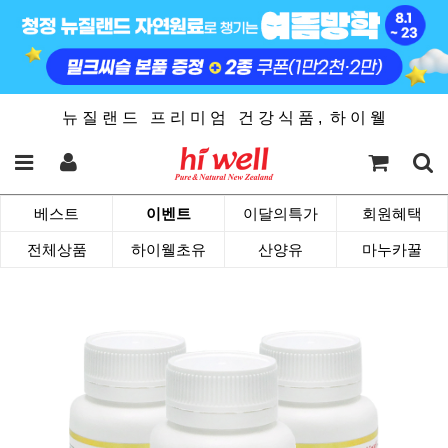
뉴 질 랜 드 프 리 미 엄 건 강 식 품 , 하 이 웰
베스트
이벤트
이달의특가
회원혜택
전체상품
하이웰초유
산양유
마누카꿀