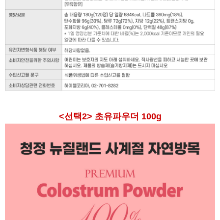
<선택2> 초유파우더 100g