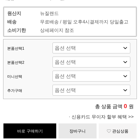
원산지
뉴질랜드
배송
무료배송 / 평일 오후4시결제까지 당일출고
소비기한
상세페이지 참조
본품선택1
본품선택2
미니선택
추가구매
0
총 상품 금액
원
· 신용카드 무이자 할부 혜택 >>
바로 구매하기
장바구니
관심상품