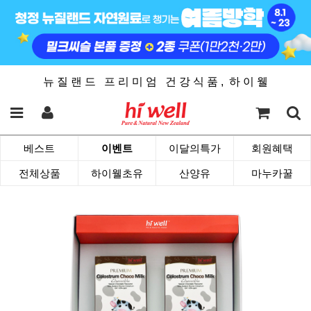
뉴 질 랜 드 프 리 미 엄 건 강 식 품 , 하 이 웰
베스트
이벤트
이달의특가
회원혜택
전체상품
하이웰초유
산양유
마누카꿀