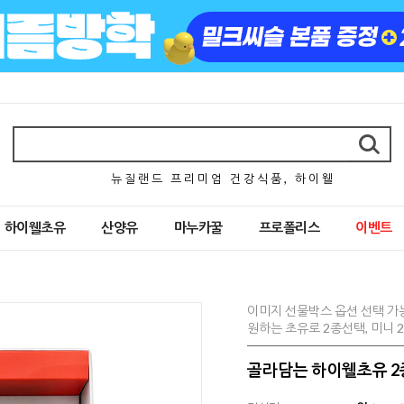
뉴 질 랜 드 프 리 미 엄 건 강 식 품 , 하 이 웰
하이웰초유
산양유
마누카꿀
프로폴리스
이벤트
이미지 선물박스 옵션 선택 가
원하는 초유로 2종선택, 미니 
골라담는 하이웰초유 2종