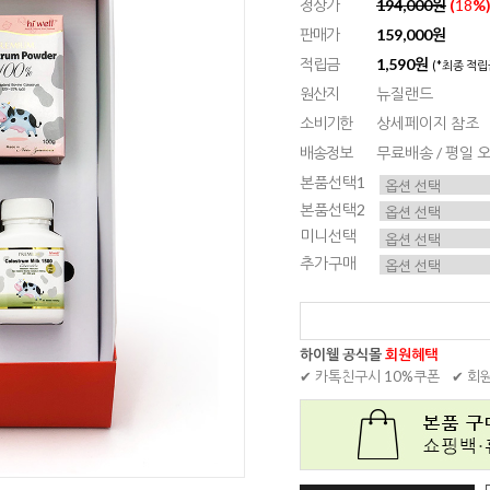
정상가
194,000원
(
18
%
판매가
159,000원
적립금
1,590원
(*최종 적립
원산지
뉴질랜드
소비기한
상세페이지 참조
배송정보
무료배송 / 평일
본품선택1
본품선택2
미니선택
추가구매
하이웰 공식몰
회원혜택
✔ 카톡친구시 10%쿠폰
✔ 회