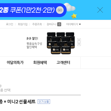
로그인
회원가입
주문조회
장바구니
0
마이페이지
이달의특가
회원혜택
고객센터
능
2종 선택
 + 미니2 선물세트