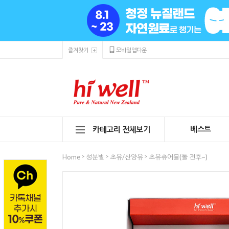
즐겨찾기
모바일앱다운
베스트
카테고리 전체보기
>
>
>
Home
성분별
초유/산양유
초유츄어블(돌 전후~)