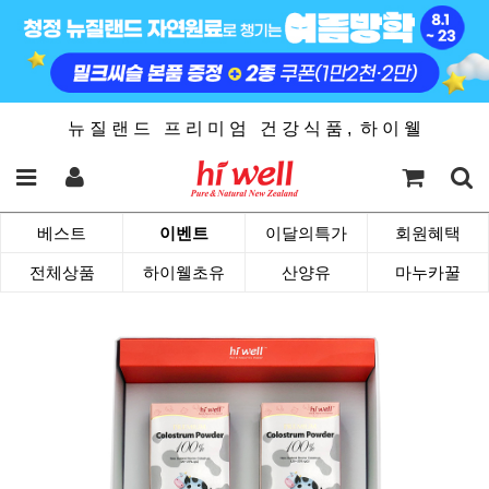
뉴 질 랜 드 프 리 미 엄 건 강 식 품 , 하 이 웰
베스트
이벤트
이달의특가
회원혜택
전체상품
하이웰초유
산양유
마누카꿀