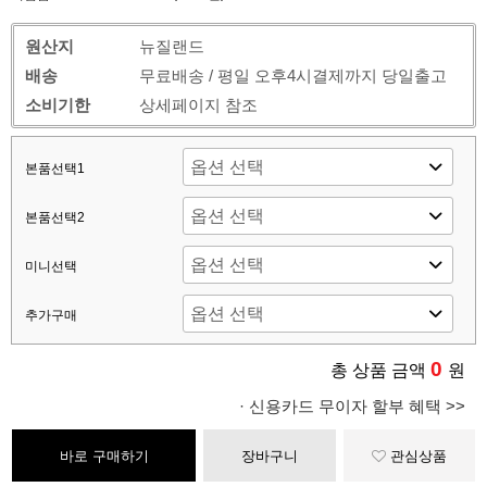
원산지
뉴질랜드
배송
무료배송 / 평일 오후4시결제까지 당일출고
소비기한
상세페이지 참조
본품선택1
본품선택2
미니선택
추가구매
0
총 상품 금액
원
· 신용카드 무이자 할부 혜택 >>
바로 구매하기
장바구니
관심상품