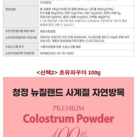
<선택2> 초유파우더 100g