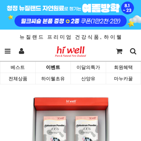
뉴 질 랜 드 프 리 미 엄 건 강 식 품 , 하 이 웰
베스트
이벤트
이달의특가
회원혜택
전체상품
하이웰초유
산양유
마누카꿀