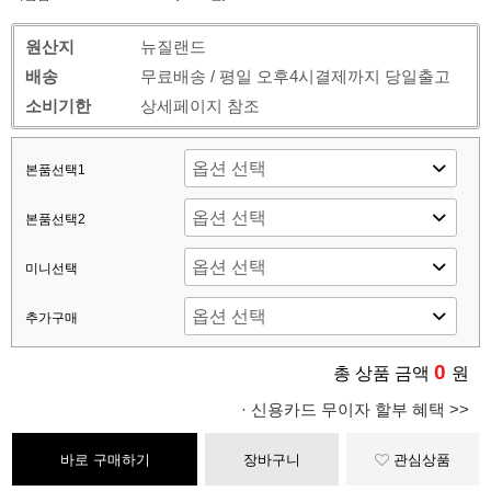
원산지
뉴질랜드
배송
무료배송 / 평일 오후4시결제까지 당일출고
소비기한
상세페이지 참조
본품선택1
본품선택2
미니선택
추가구매
0
총 상품 금액
원
· 신용카드 무이자 할부 혜택 >>
바로 구매하기
장바구니
관심상품