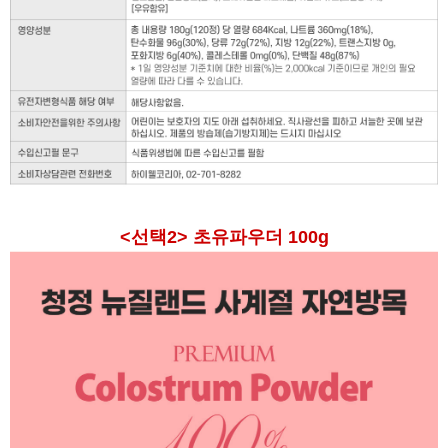
<선택2> 초유파우더 100g