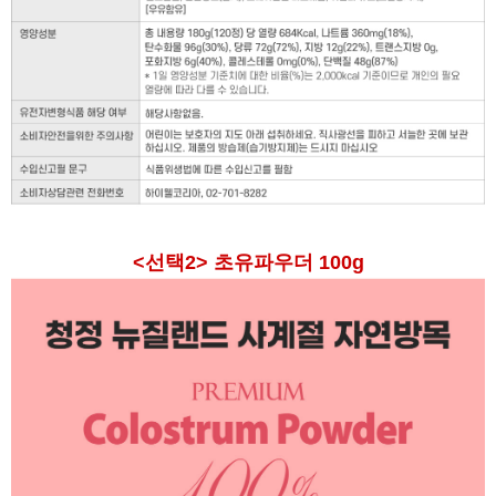
<선택2> 초유파우더 100g