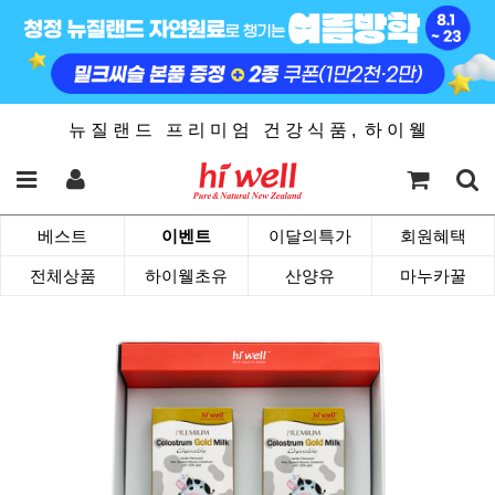
뉴 질 랜 드 프 리 미 엄 건 강 식 품 , 하 이 웰
베스트
이벤트
이달의특가
회원혜택
전체상품
하이웰초유
산양유
마누카꿀