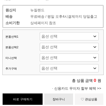
원산지
뉴질랜드
배송
무료배송 / 평일 오후4시결제까지 당일출고
소비기한
상세페이지 참조
본품선택1
본품선택2
미니선택
추가구매
0
총 상품 금액
원
· 신용카드 무이자 할부 혜택 >>
바로 구매하기
장바구니
관심상품