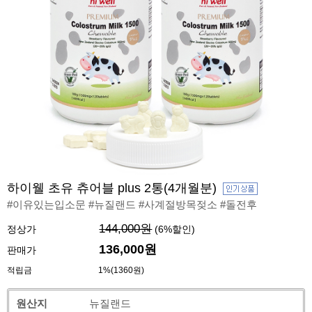
하이웰 초유 츄어블 plus 2통(4개월분)
#이유있는입소문 #뉴질랜드 #사계절방목젖소 #돌전후
144,000원
정상가
(
6
%할인)
136,000
원
판매가
적립금
1%(1360원)
원산지
뉴질랜드