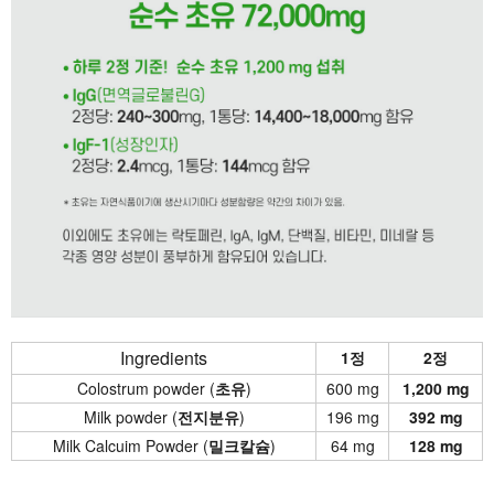
Ingredients
1정
2정
Colostrum powder (
초유
)
600 mg
1,200 mg
Milk powder (
전지분유
)
196 mg
392 mg
Milk Calcuim Powder (
밀크칼슘
)
64 mg
128 mg