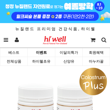
뉴 질 랜 드 프 리 미 엄 건 강 식 품 , 하 이 웰
베스트
이벤트
이달의특가
회원혜택
전체상품
하이웰초유
산양유
마누카꿀