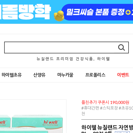
뉴 질 랜 드 프 리 미 엄 건 강 식 품 , 하 이 웰
하이웰초유
산양유
마누카꿀
프로폴리스
이벤트
플친추가 쿠폰시 190,000원
#휴대간편 #스틱포장 #초유1
천
하이웰 뉴질랜드 자연방