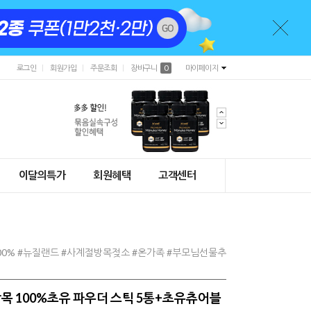
로그인
회원가입
주문조회
장바구니
0
마이페이지
이달의특가
회원혜택
고객센터
00% #뉴질랜드 #사계절방목젖소 #온가족 #부모님선물추
목 100%초유 파우더 스틱 5통+초유츄어블