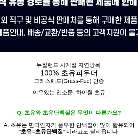
뉴질랜드 사계절 자연방목
100% 초유파우더
그래스패드(Grass-Fed) 인증
이유있는 입소문,
하이웰 초유
Q. 초유와 초유단백질은 무엇이 다른가요?
A. 초유는
면역인자가 풍부한 단백질이 많이 함유되어
"
초유=초유단백질
" 이라고도 불리웁니다.