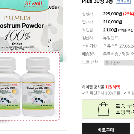
Plus 30정 2통
정상가
295,000원
(
29
%
판매가
210,000원
적립금
2,100원
(*최종 적립
원산지
뉴질랜드
소비기한
초유스틱 27.06.24
배송정보
무료배송 / 평일
보틀 선택
하이웰 공식몰
회원혜택
✔ 카톡친구시 10%쿠폰
✔ 회
바로구매