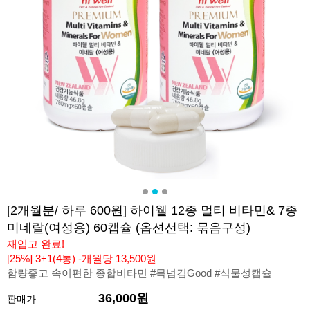
[2개월분/ 하루 600원] 하이웰 12종 멀티 비타민& 7종
미네랄(여성용) 60캡슐 (옵션선택: 묶음구성)
재입고 완료!
[25%] 3+1(4통) -개월당 13,500원
함량좋고 속이편한 종합비타민 #목넘김Good #식물성캡슐
36,000원
판매가