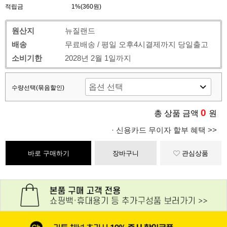
적립금
1%(360원)
원산지
뉴질랜드
배송
무료배송 / 평일 오후4시결제까지 당일출고
소비기한
2028년 2월 1일까지
수량선택(묶음할인)
0
총 상품 금액
원
· 신용카드 무이자 할부 혜택 >>
바로 구매하기
장바구니
관심상품