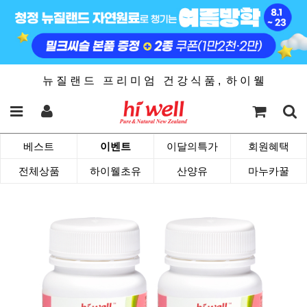
뉴 질 랜 드 프 리 미 엄 건 강 식 품 , 하 이 웰
베스트
이벤트
이달의특가
회원혜택
전체상품
하이웰초유
산양유
마누카꿀