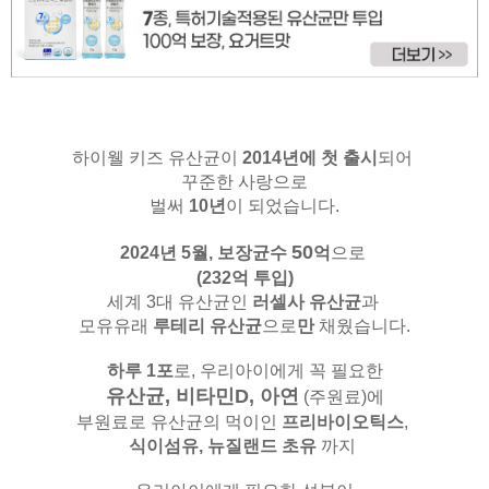
하이웰 키즈 유산균이
2014년에 첫 출시
되어
꾸준한 사랑으로
벌써
10년
이 되었습니다.
50
2024년 5월,
보장균수
억
으로
(232억 투입)
세계 3대 유산균인
러셀사 유산균
과
모유유래
루테리 유산균
으로
만
채웠습니다.
하루 1포
로, 우리아이에게 꼭 필요한
유산균, 비타민D, 아연
(주원료)
에
부원료로 유산균의 먹이인
프리바이오틱스
,
식이섬유,
뉴질랜드 초유
까지