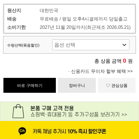
원산지
대한민국
배송
무료배송 / 평일 오후4시결제까지 당일출고
소비기한
2027년 11월 20일까지(최근제조 2026.05.21)
수량선택(묶음할인)
0
총 상품 금액
원
· 신용카드 무이자 할부 혜택 >>
바로 구매하기
장바구니
관심상품