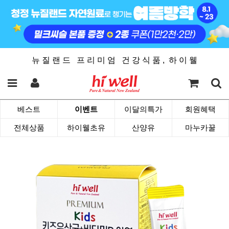
뉴 질 랜 드 프 리 미 엄 건 강 식 품 , 하 이 웰
베스트
이벤트
이달의특가
회원혜택
전체상품
하이웰초유
산양유
마누카꿀