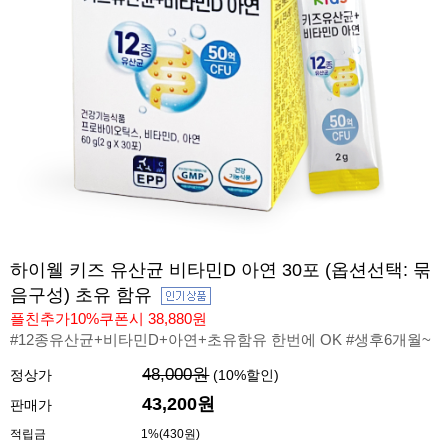
하이웰 키즈 유산균 비타민D 아연 30포 (옵션선택: 묶
음구성) 초유 함유
플친추가10%쿠폰시 38,880원
#12종유산균+비타민D+아연+초유함유 한번에 OK #생후6개월~
48,000원
정상가
(
10
%할인)
43,200원
판매가
적립금
1%(430원)