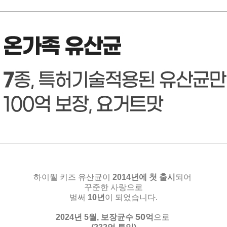
하이웰 키즈 유산균이
2014년에 첫 출시
되어
꾸준한 사랑으로
벌써
10년
이 되었습니다.
50
2024년 5월,
보장균수
억
으로