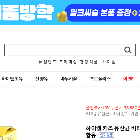
뉴 질 랜 드 프 리 미 엄 건 강 식 품 , 하 이 웰
하이웰초유
산양유
마누카꿀
프로폴리스
이벤트
플친추가10%쿠폰시 38,880
#12종유산균+비타민D+아연+
하이웰 키즈 유산균 비타
함유