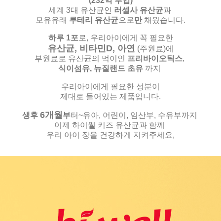
(232억 투입)
세계 3대 유산균인
러셀사 유산균
과
모유유래
루테리 유산균
으로
만
채웠습니다.
하루 1포
로, 우리아이에게 꼭 필요한
유산균, 비타민D, 아연
(주원료)
에
부원료로 유산균의 먹이인
프리바이오틱스
,
식이섬유,
뉴질랜드 초유
까지
우리아이에게 필요한 성분이
제대로 들어있는 제품입니다.
6
개월
생후
부
터~유아, 어린이, 임산부, 수유부까지
이제 하이웰 키즈 유산균과 함께
우리 아이 장을 건강하게 지켜주세요,