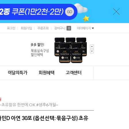
로그인
회원가입
주문조회
장바구니
0
마이페이지
이달의특가
회원혜택
고객센터
원
초유함유 한번에 OK #생후6개월~
민D 아연 30포 (옵션선택: 묶음구성) 초유