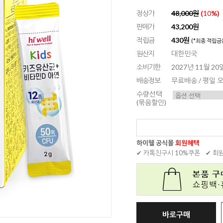
정상가
48,000원
(
10
%)
판매가
43,200원
적립금
430원
(*최종 적립금
원산지
대한민국
소비기한
2027년 11월 20
배송정보
무료배송 / 평일
수량선택
(묶음할인)
하이웰 공식몰
회원혜택
✔ 카톡친구시 10%쿠폰
✔ 회
바로구매