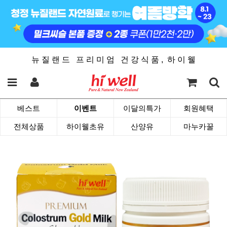
뉴 질 랜 드 프 리 미 엄 건 강 식 품 , 하 이 웰
베스트
이벤트
이달의특가
회원혜택
전체상품
하이웰초유
산양유
마누카꿀