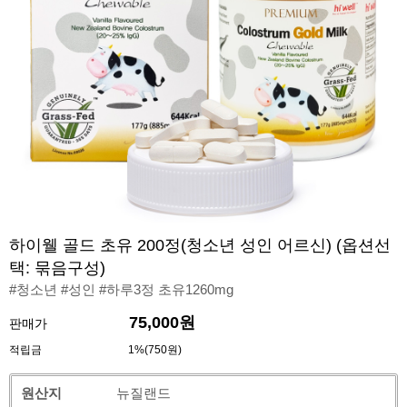
하이웰 골드 초유 200정(청소년 성인 어르신) (옵션선
택: 묶음구성)
#청소년 #성인 #하루3정 초유1260mg
75,000원
판매가
적립금
1%(750원)
원산지
뉴질랜드