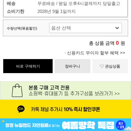
배송
무료배송 / 평일 오후4시결제까지 당일출고
소비기한
2028년 9월 1일까지
수량선택(묶음할인)
0
총 상품 금액
원
· 신용카드 무이자 할부 혜택 >>
바로 구매하기
장바구니
관심상품