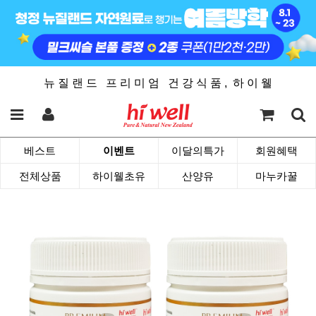
뉴 질 랜 드 프 리 미 엄 건 강 식 품 , 하 이 웰
베스트
이벤트
이달의특가
회원혜택
전체상품
하이웰초유
산양유
마누카꿀