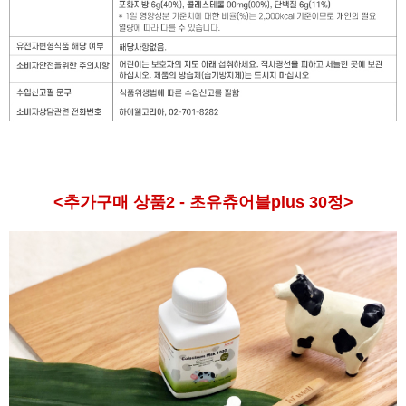
<추가구매 상품2 - 초유츄어블plus 30정>