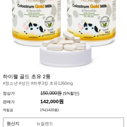
하이웰 골드 초유 2통
#청소년 #성인 #하루3정 초유1260mg
150,000원
정상가
(
5
%할인)
142,000원
판매가
적립금
1%(1420원)
원산지
뉴질랜드