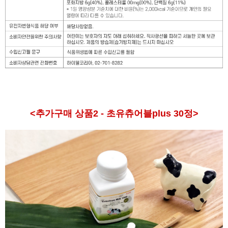
<추가구매 상품2 - 초유츄어블plus 30정>