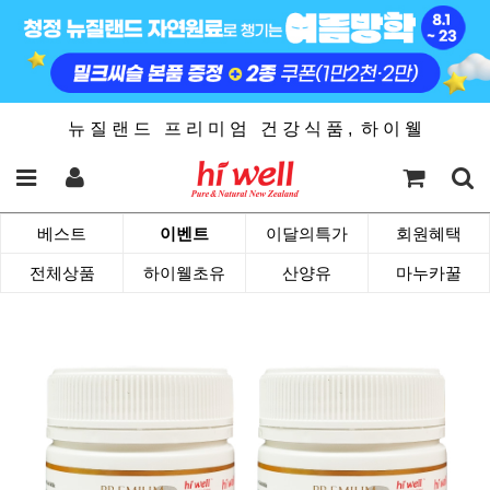
뉴 질 랜 드 프 리 미 엄 건 강 식 품 , 하 이 웰
베스트
이벤트
이달의특가
회원혜택
전체상품
하이웰초유
산양유
마누카꿀