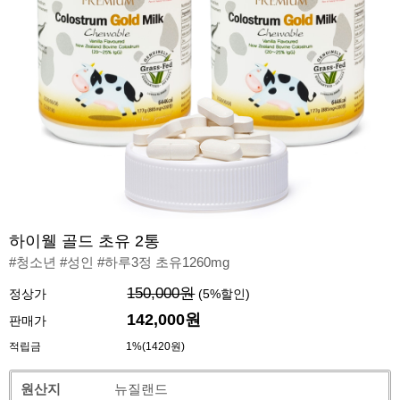
하이웰 골드 초유 2통
#청소년 #성인 #하루3정 초유1260mg
150,000원
정상가
(
5
%할인)
142,000원
판매가
적립금
1%(1420원)
원산지
뉴질랜드