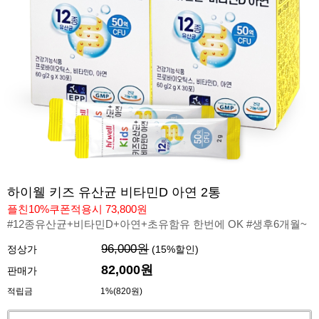
하이웰 키즈 유산균 비타민D 아연 2통
플친10%쿠폰적용시 73,800원
#12종유산균+비타민D+아연+초유함유 한번에 OK #생후6개월~
96,000원
정상가
(
15
%할인)
82,000원
판매가
적립금
1%(820원)