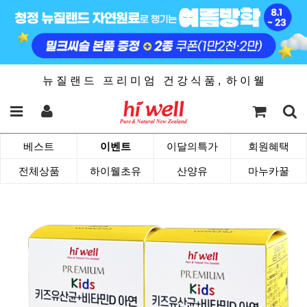
뉴 질 랜 드 프 리 미 엄 건 강 식 품 , 하 이 웰
베스트
이벤트
이달의특가
회원혜택
전체상품
하이웰초유
산양유
마누카꿀