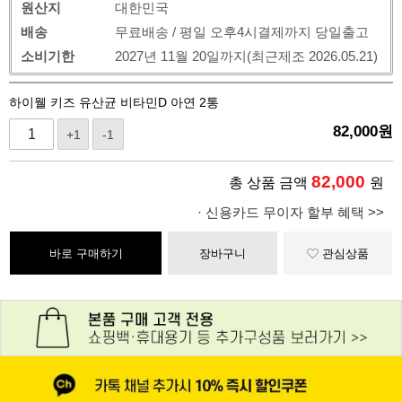
원산지
대한민국
배송
무료배송 / 평일 오후4시결제까지 당일출고
소비기한
2027년 11월 20일까지(최근제조 2026.05.21)
하이웰 키즈 유산균 비타민D 아연 2통
82,000
원
+1
-1
82,000
총 상품 금액
원
· 신용카드 무이자 할부 혜택 >>
바로 구매하기
장바구니
관심상품