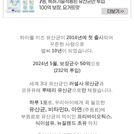
하이웰 키즈 유산균이
2014년에 첫 출시
되어
꾸준한 사랑으로
벌써
10년
이 되었습니다.
50
2024년 5월,
보장균수
억
으로
(232억 투입)
세계 3대 유산균인
러셀사 유산균
과
모유유래
루테리 유산균
으로
만
채웠습니다.
하루 1포
로, 우리아이에게 꼭 필요한
유산균, 비타민D, 아연
(주원료)
에
부원료로 유산균의 먹이인
프리바이오틱스,
식이섬유,
뉴질랜드 초유
까지