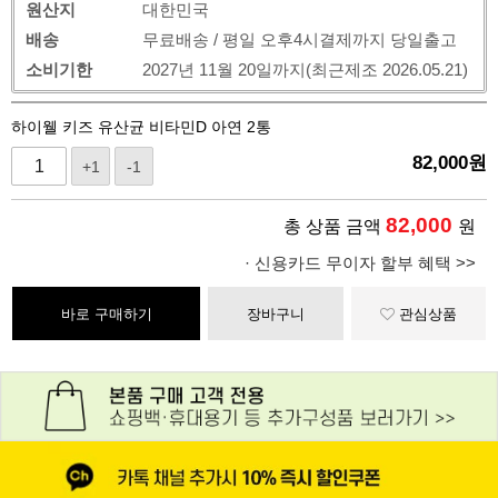
원산지
대한민국
배송
무료배송 / 평일 오후4시결제까지 당일출고
소비기한
2027년 11월 20일까지(최근제조 2026.05.21)
하이웰 키즈 유산균 비타민D 아연 2통
82,000
원
+1
-1
82,000
총 상품 금액
원
· 신용카드 무이자 할부 혜택 >>
바로 구매하기
장바구니
관심상품