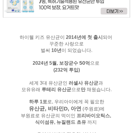
하이웰 키즈 유산균이
2014년에 첫 출시
되어
꾸준한 사랑으로
벌써
10년
이 되었습니다.
50
2024년 5월,
보장균수
억
으로
(232억 투입)
세계 3대 유산균인
러셀사 유산균
과
모유유래
루테리 유산균
으로
만
채웠습니다.
하루 1포
로, 우리아이에게 꼭 필요한
유산균, 비타민D, 아연
(주원료)
에
부원료로 유산균의 먹이인
프리바이오틱스,
식이섬유,
뉴질랜드 초유
까지