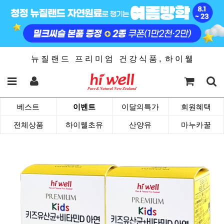
뉴 질 랜 드 프 리 미 엄 건 강 식 품 , 하 이 웰
베스트
이벤트
이달의특가
회원혜택
전체상품
하이웰초유
산양유
마누카꿀