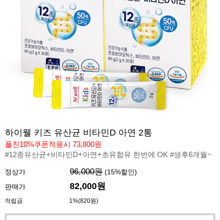
하이웰 키즈 유산균 비타민D 아연 2통
플친10%쿠폰적용시 73,800원
#12종유산균+비타민D+아연+초유함유 한번에 OK #생후6개월~
96,000원
정상가
(
15
%할인)
82,000원
판매가
적립금
1%(820원)