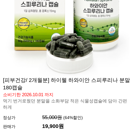
[피부건강/ 2개월분] 하이웰 하와이안 스피루리나 분말
180캡슐
소비기한 2026.10.01 까지
먹기 번거로웠던 분말을 소화부담 적은 식물성캡슐에 담아 간편
하게
55,000원
정상가
(
64
%할인)
19,900
원
판매가