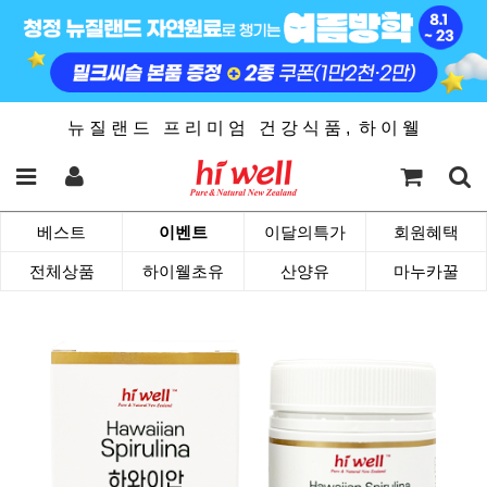
뉴 질 랜 드 프 리 미 엄 건 강 식 품 , 하 이 웰
베스트
이벤트
이달의특가
회원혜택
전체상품
하이웰초유
산양유
마누카꿀