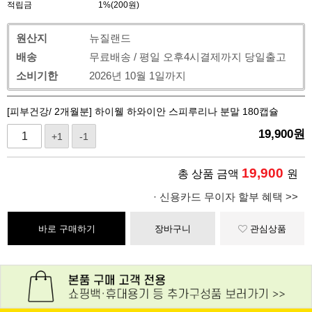
적립금
1%(200원)
원산지
뉴질랜드
배송
무료배송 / 평일 오후4시결제까지 당일출고
소비기한
2026년 10월 1일까지
[피부건강/ 2개월분] 하이웰 하와이안 스피루리나 분말 180캡슐
19,900
원
+1
-1
19,900
총 상품 금액
원
· 신용카드 무이자 할부 혜택 >>
바로 구매하기
장바구니
관심상품