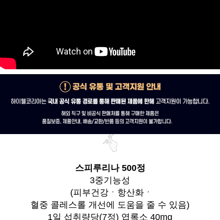
스피루리나 500정
3중기능성
(피부건강ㆍ항산화ㆍ
혈중 콜레스롤 개선에 도움을 줄 수 있음)
1일 섭취량당(7정) 엽록소 40mg