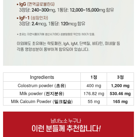
Ingredients
1정
3정
Colostrum powder (
초유
)
400 mg
1,200 mg
Milk powder (
전지분유
)
176.82 mg
530.46 mg
Milk Calcuim Powder (
밀크칼슘
)
55 mg
165 mg