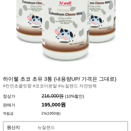
하이웰 초코 초유 3통 (내용량UP/ 가격은 그대로)
#천연초콜릿향 #코코아분말 #뉴질랜드 자연방목
216,000원
정상가
(
10
%할인)
195,000원
판매가
적립금
1%(1950원)
원산지
뉴질랜드