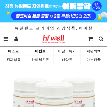
뉴 질 랜 드 프 리 미 엄 건 강 식 품 , 하 이 웰
베스트
이벤트
이달의특가
회원혜택
전체상품
하이웰초유
산양유
마누카꿀