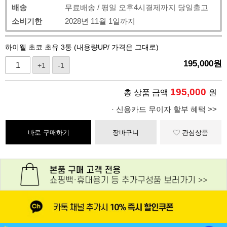
배송
무료배송 / 평일 오후4시결제까지 당일출고
소비기한
2028년 11월 1일까지
하이웰 초코 초유 3통 (내용량UP/ 가격은 그대로)
195,000
원
+1
-1
195,000
총 상품 금액
원
· 신용카드 무이자 할부 혜택 >>
바로 구매하기
장바구니
관심상품