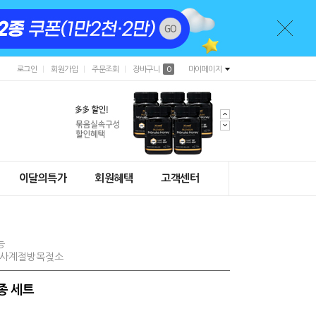
로그인
회원가입
주문조회
장바구니
0
마이페이지
이달의특가
회원혜택
고객센터
능
#사계절방목젖소
종 세트