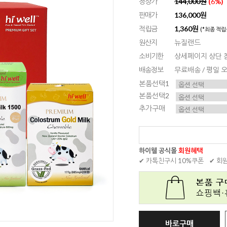
정상가
144,000원
(
6
%)
판매가
136,000원
적립금
1,360원
(*최종 적립
원산지
뉴질랜드
소비기한
상세페이지 상단 
배송정보
무료배송 / 평일
본품선택1
본품선택2
추가구매
하이웰 공식몰
회원혜택
✔ 카톡친구시 10%쿠폰
✔ 회
바로구매