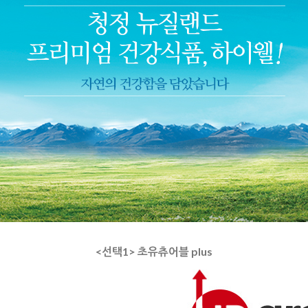
<선택1> 초유츄어블 plus