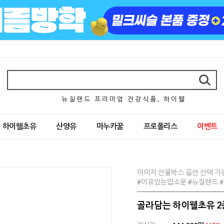
뉴 질 랜 드 프 리 미 엄 건 강 식 품 , 하 이 웰
하이웰초유
산양유
마누카꿀
프로폴리스
이벤트
이미지 선물박스 옵션 선택 가
#이유있는입소문 #뉴질랜드 
골라담는 하이웰초유 2