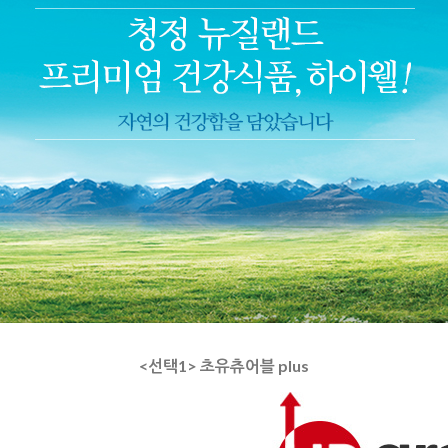
<선택1> 초유츄어블 plus