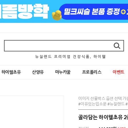
뉴 질 랜 드 프 리 미 엄 건 강 식 품 , 하 이 웰
하이웰초유
산양유
마누카꿀
프로폴리스
이벤트
이미지 선물박스 옵션 선택 가
#이유있는입소문 #뉴질랜드 
골라담는 하이웰초유 2