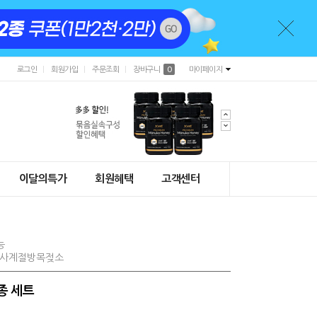
로그인
회원가입
주문조회
장바구니
0
마이페이지
이달의특가
회원혜택
고객센터
능
#사계절방목젖소
종 세트