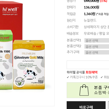
정상가
144,000원
(
6
%)
판매가
136,000원
적립금
1,360원
(*최종 적립
원산지
뉴질랜드
소비기한
상세페이지 상단 
배송정보
무료배송 / 평일
본품선택1
본품선택2
추가구매
하이웰 공식몰
회원혜택
✔ 카톡친구시 10%쿠폰
✔ 회
바로구매