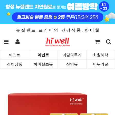
뉴 질 랜 드 프 리 미 엄 건 강 식 품 , 하 이 웰
베스트
이벤트
이달의특가
회원혜택
전체상품
하이웰초유
산양유
마누카꿀