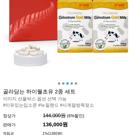
골라담는 하이웰초유 2종 세트
이미지 선물박스 옵션 선택 가능
#이유있는입소문 #뉴질랜드 #사계절방목젖소
144,000원
정상가
(
6
%할인)
136,000원
판매가
적립금
1%(1360원)