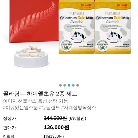
골라담는 하이웰초유 2종 세트
이미지 선물박스 옵션 선택 가능
#이유있는입소문 #뉴질랜드 #사계절방목젖소
144,000원
정상가
(
6
%할인)
136,000원
판매가
적립금
1%(1360원)