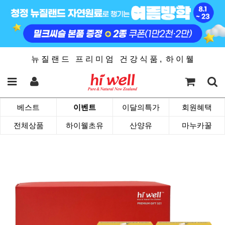
뉴 질 랜 드 프 리 미 엄 건 강 식 품 , 하 이 웰
베스트
이벤트
이달의특가
회원혜택
전체상품
하이웰초유
산양유
마누카꿀