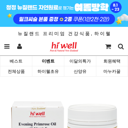
뉴 질 랜 드 프 리 미 엄 건 강 식 품 , 하 이 웰
베스트
이벤트
이달의특가
회원혜택
전체상품
하이웰초유
산양유
마누카꿀