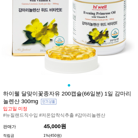
하이웰 달맞이꽃종자유 200캡슐(66일분) 1일 감마리
놀렌산 300mg
입고일 미정
#뉴질랜드직수입 #저온압착식추출 #감마리놀렌산
45,000
원
판매가
적립금
1%(450원)