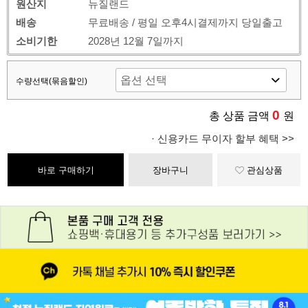
원산지
뉴질랜드
배송
무료배송 / 평일 오후4시결제까지 당일출고
소비기한
2028년 12월 7일까지
수량선택(묶음할인)
0
총 상품 금액
원
· 신용카드 무이자 할부 혜택 >>
바로 구매하기
장바구니
관심상품