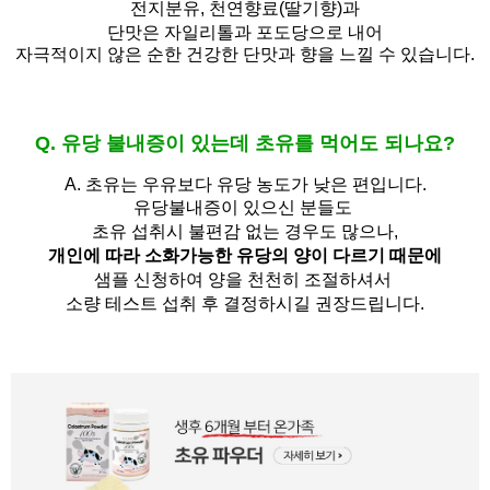
전지분유,
천연향료(딸기향)과
단맛은 자일리톨과 포도당으로 내어
자극적이지 않은 순한 건강한 단맛과 향을 느낄 수 있습니다.
Q. 유당 불내증이 있는데 초유를 먹어도 되나요?
A.
초유는 우유보다 유당 농도가 낮은 편입니다.
유당불내증이 있으신 분들도 
초유 섭취시 불편감 없는 경우도 많으나,
개인에 따라 소화가능한 유당의 양이 다르기 때문에
샘플 신청하여 양을 천천히 조절하셔서
소량 테스트 섭취 후 결정하시길 권장드립니다.