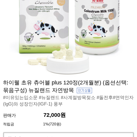
하이웰 초유 츄어블 plus 120정(2개월분) (옵션선택:
묶음구성) 뉴질랜드 자연방목
#이유있는입소문 #뉴질랜드 #사계절방목젖소 #돌전후#면역인자
(IgG)와 성장인자(IGF-1) 풍부
72,000원
판매가
적립금
1%(720원)