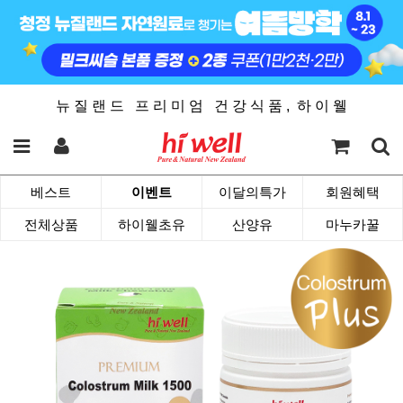
뉴 질 랜 드 프 리 미 엄 건 강 식 품 , 하 이 웰
베스트
이벤트
이달의특가
회원혜택
전체상품
하이웰초유
산양유
마누카꿀