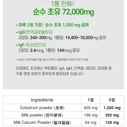
Ingredients
1정
2정
Colostrum powder (
초유
)
600 mg
1,200 mg
Milk powder (
전지분유
)
196 mg
392 mg
Milk Calcuim Powder (
밀크칼슘
)
64 mg
128 mg